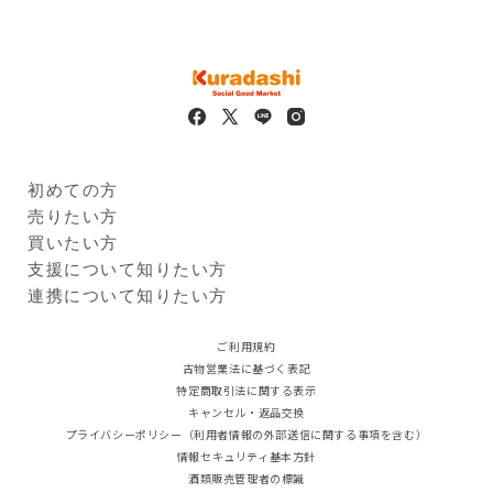
初めての方
Kuradashiとは
売りたい方
ご利用ガイド
クラダシに出品する
買いたい方
出品企業
商品一覧
支援について知りたい方
ログイン・新規登録
支援レポート
連携について知りたい方
支援先団体
自治体・企業
クラダシ基金
ご利用規約
古物営業法に基づく表記
特定商取引法に関する表示
キャンセル・返品交換
プライバシーポリシー（利用者情報の外部送信に関する事項を含む）
情報セキュリティ基本方針
酒類販売管理者の標識