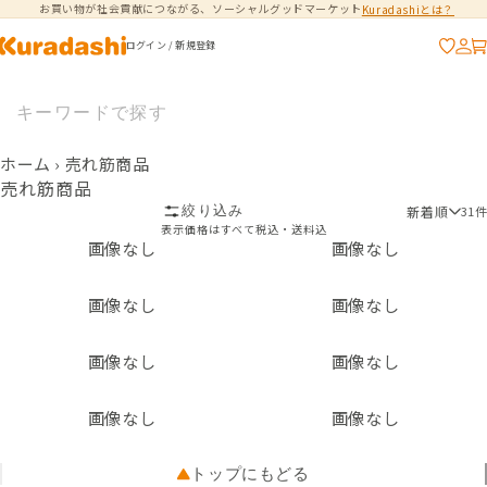
お買い物が社会貢献につながる、ソーシャルグッドマーケット
Kuradashiとは？
コンテンツに進
む
ログイン / 新規登録
ホーム
›
売れ筋商品
売れ筋商品
新着順
絞り込み
31件
表示価格はすべて税込・送料込
画像なし
画像なし
画像なし
画像なし
画像なし
画像なし
画像なし
画像なし
トップにもどる