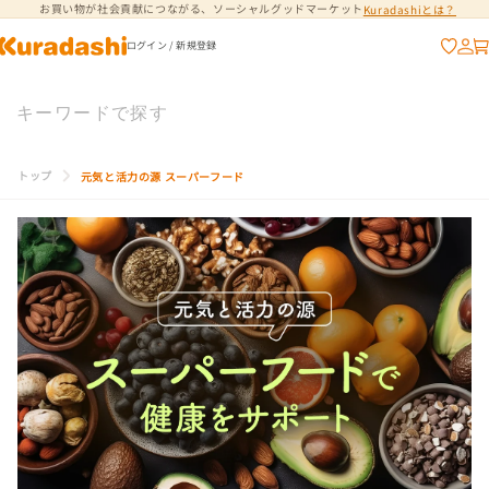
お買い物が社会貢献につながる、ソーシャルグッドマーケット
Kuradashiとは？
コンテンツに進
む
ログイン / 新規登録
トップ
元気と活力の源 スーパーフード