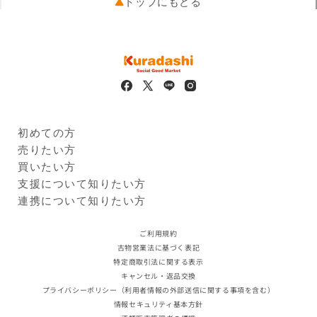
トップにもどる
初めての方
Kuradashiとは
売りたい方
ご利用ガイド
クラダシに出品する
買いたい方
出品企業
商品一覧
支援について知りたい方
ログイン・新規登録
支援レポート
連携について知りたい方
支援先団体
自治体・企業
クラダシ基金
ご利用規約
古物営業法に基づく表記
特定商取引法に関する表示
キャンセル・返品交換
プライバシーポリシー（利用者情報の外部送信に関する事項を含む）
情報セキュリティ基本方針