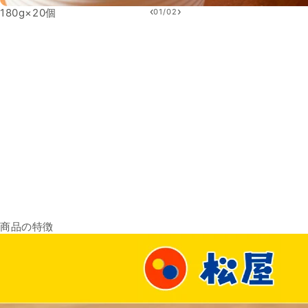
‹
›
180g×20個
01
/
02
商品の特徴