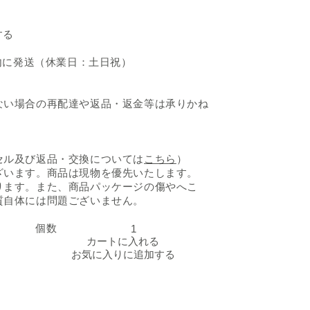
松屋「欧風カレー」の数
する
内に発送（休業日：土日祝）
ない場合の再配達や返品・返金等は承りかね
セル及び返品・交換については
こちら
）
ざいます。商品は現物を優先いたします。
ります。また、商品パッケージの傷やへこ
質自体には問題ございません。
個数
松屋「欧風カレー」の数量を減らす
松屋「欧風カレー」の数
カートに入れる
お気に入りに追加する