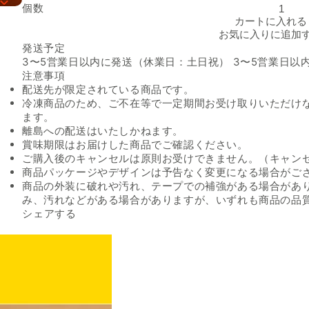
個数
松屋「欧風カレー」の数量を減らす
カートに入れる
お気に入りに追加
発送予定
3〜5営業日以内に発送（休業日：土日祝） 3〜5営業日以
注意事項
配送先が限定されている商品です。
冷凍商品のため、ご不在等で一定期間お受け取りいただけ
ます。
離島への配送はいたしかねます。
賞味期限はお届けした商品でご確認ください。
ご購入後のキャンセルは原則お受けできません。（キャン
商品パッケージやデザインは予告なく変更になる場合がご
商品の外装に破れや汚れ、テープでの補強がある場合があ
み、汚れなどがある場合がありますが、いずれも商品の品
Facebookでシェアする
新しいウィンドウで開きます。
Xでシェアする
新しいウィンドウで開きます。
LINEでシェアする
新しいウィンドウで開きます。
シェアする