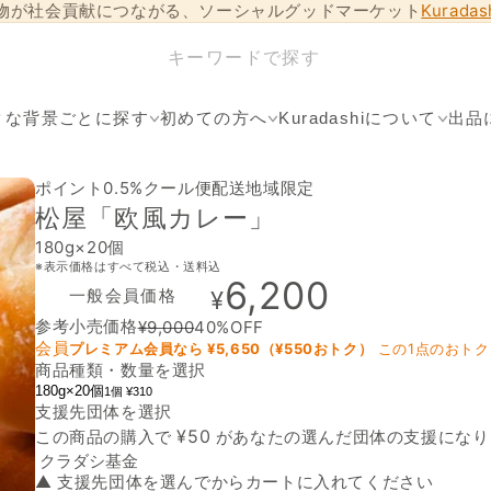
物が社会貢献につながる、ソーシャルグッドマーケット
Kurada
クな背景ごとに探す
初めての方へ
Kuradashiについて
出品
ポイント0.5%
クール便
配送地域限定
松屋「欧風カレー」
180g×20個
※表示価格はすべて税込・送料込
6,200
一般会員価格
¥
参考小売価格
¥
9,000
40
%OFF
会員
プレミアム会員なら ¥
5,650
（¥
550
おトク）
この1点のおトク
商品種類・数量を選択
180g×20個
1個 ¥310
支援先団体を選択
支援先団体
¥
50
この商品の購入で
があなたの選んだ団体の支援になり
▲ 支援先団体を選んでからカートに入れてください