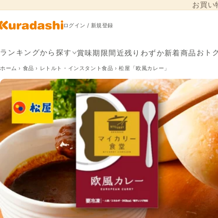
お買い
コンテンツに進
む
ログイン / 新規登録
賞味期限間近
残りわずか
新着商品
ランキングから探す
おト
ホーム
›
食品
›
レトルト・インスタント食品
›
松屋「欧風カレー」