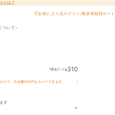
shiとは？
お気に入り
ログイン/新規登録
カート
について
310
1個あたり
¥
›
だけで、月会費550円をカバーできます
ます