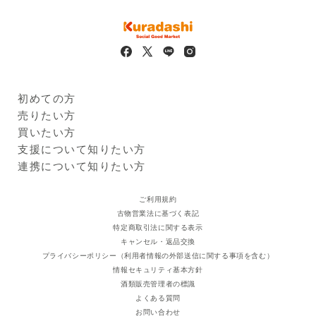
物たん白加水分解物（小麦を
城県、秋田県、山形県、福島
含む）／酒精、着色料（カラ
県、茨城県、栃木県、群馬
メルⅠ）、香辛料抽出物、ｐＨ
県、埼玉県、千葉県、東京
調整剤
都、神奈川県、新潟県、富山
栄養成分
（1袋135gあたり）エネルギ
県、石川県、福井県、山梨
ー222kcal,たんぱく質12.6g,
県、長野県、岐阜県、静岡
脂質13.4g,炭水化物11.1g,食
県、愛知県、三重県、滋賀
初めての方
塩相当量2.2g
県、京都府、大阪府、兵庫
Kuradashiとは
売りたい方
原料原産地
豚肉：デンマーク、ブラジ
県、奈良県、和歌山県、鳥取
ご利用ガイド
クラダシに出品する
買いたい方
ル、フランス等
県、島根県、岡山県、広島
出品企業
保存方法
冷凍保存（-18℃以下で保存
県、山口県、徳島県、香川
商品一覧
支援について知りたい方
してください）
県、愛媛県、高知県、福岡
ログイン・新規登録
支援レポート
連携について知りたい方
調理方法
【電子レンジ】
県、佐賀県、長崎県、熊本
支援先団体
自治体・企業
500W：3分20秒／600W：3
県、大分県、宮崎県、鹿児島
クラダシ基金
ご利用規約
分
県
古物営業法に基づく表記
【湯煎】
特定商取引法に関する表示
凍ったままの商品を沸騰した
キャンセル・返品交換
湯に入れ5分
プライバシーポリシー（利用者情報の外部送信に関する事項を含む）
製造者の名称及び住所
株式会社松屋フーズ嵐山工場
情報セキュリティ基本方針
埼玉県比企郡嵐山町花見台4-
酒類販売管理者の標識
3
よくある質問
賞味期限
出荷から90日
お問い合わせ