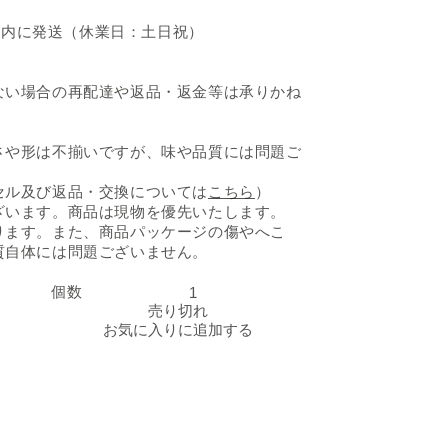
日以内に発送（休業日：土日祝）
ない場合の再配達や返品・返金等は承りかね
さや形は不揃いですが、味や品質には問題ご
セル及び返品・交換については
こちら
）
ざいます。商品は現物を優先いたします。
ります。また、商品パッケージの傷やへこ
質自体には問題ございません。
個数
「鰹のたたき」の数量を減らす
「鰹のたたき」の数量を
売り切れ
お気に入りに追加する