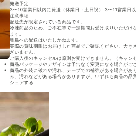
発送予定
3〜10営業日以内に発送（休業日：土日祝） 3〜11営業
注意事項
配送先が限定されている商品です。
冷凍商品のため、ご不在等で一定期間お受け取りいただけ
ます。
離島への配送はいたしかねます。
実際の賞味期限はお届けした商品でご確認ください。大き
ざいません。
ご購入後のキャンセルは原則お受けできません。（キャン
商品パッケージやデザインは予告なく変更になる場合がご
商品の外装に破れや汚れ、テープでの補強がある場合があ
み、汚れなどがある場合がありますが、いずれも商品の品
Facebookでシェアする
新しいウィンドウで開きます。
Xでシェアする
新しいウィンドウで開きます。
LINEでシェアする
新しいウィンドウで開きます。
シェアする