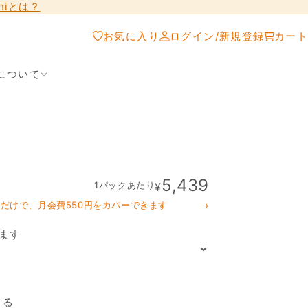
shiとは？
お気に入り
ログイン/新規登録
カート
について
5,439
1パックあたり
¥
›
クだけで、月会費550円をカバーできます
ます
「鰹のたたき」の数量を
する