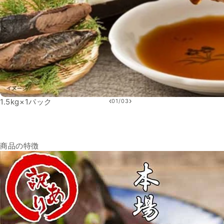
‹
›
1.5kg×1パック
01
/
03
商品の特徴