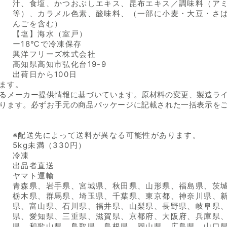
汁、食塩、かつおぶしエキス、昆布エキス／調味料（ア
等）、カラメル色素、酸味料、（一部に小麦・大豆・さ
んごを含む）
【塩】海水（室戸）
ー18℃で冷凍保存
興洋フリーズ株式会社
高知県高知市弘化台19-9
出荷日から100日
ます。
るメーカー提供情報に基づいています。原材料の変更、製造ラ
ります。必ずお手元の商品パッケージに記載された一括表示を
※配送先によって送料が異なる可能性があります。
5kg未満（330円）
冷凍
出品者直送
ヤマト運輸
青森県、岩手県、宮城県、秋田県、山形県、福島県、茨
栃木県、群馬県、埼玉県、千葉県、東京都、神奈川県、
県、富山県、石川県、福井県、山梨県、長野県、岐阜県
県、愛知県、三重県、滋賀県、京都府、大阪府、兵庫県
県、和歌山県、鳥取県、島根県、岡山県、広島県、山口