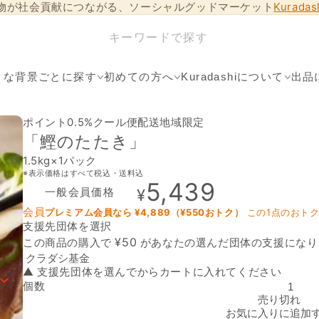
物が社会貢献につながる、ソーシャルグッドマーケット
Kurada
クな背景ごとに探す
初めての方へ
Kuradashiについて
出品
ポイント0.5%
クール便
配送地域限定
「鰹のたたき」
1.5kg×1パック
※表示価格はすべて税込・送料込
5,439
一般会員価格
¥
会員
プレミアム会員なら ¥
4,889
（¥
550
おトク）
この1点のおト
支援先団体を選択
支援先団体
¥
50
この商品の購入で
があなたの選んだ団体の支援になり
▲ 支援先団体を選んでからカートに入れてください
個数
「鰹のたたき」の数量を減らす
売り切れ
お気に入りに追加