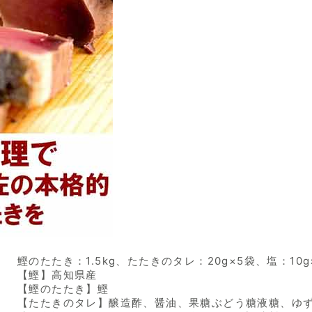
鰹のたたき：1.5kg、たたきのタレ：20g×5袋、塩：10g
【鰹】高知県産
【鰹のたたき】鰹
【たたきのタレ】醸造酢、醤油、果糖ぶどう糖液糖、ゆ