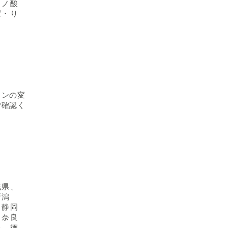
ミノ酸
ば・り
インの変
ご確認く
城県、
新潟
、静岡
、奈良
県、徳