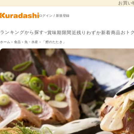
お買い
コンテンツに進
む
ログイン / 新規登録
賞味期限間近
残りわずか
新着商品
ランキングから探す
おト
ホーム
›
食品
›
魚・水産
›
「鰹のたたき」