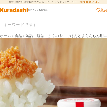
Kuradashiとは？
お買い物が社会貢献につながる、ソーシャルグッドマーケット
コンテンツに進
む
ログイン / 新規登録
ホーム
›
食品
›
缶詰・瓶詰
›
ふくのや「ごはんとまらんらん明太子」