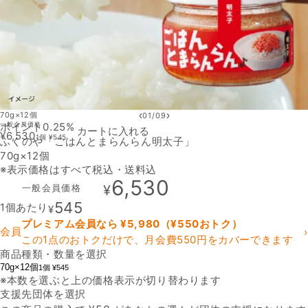
‹
›
70g×12個
01
/
09
ポイント0.25%
一般会員価格
カートに入れる
¥
6,530
1個
¥
545
ふくのや「ごはんとまらんらん明太子」
70g×12個
※表示価格はすべて税込・送料込
6,530
一般会員価格
¥
545
1個あたり
¥
プレミアム会員なら ¥
5,980
（¥
550
おトク）
会員
›
この1点のおトクだけで、月会費550円をカバーできます
商品種類・数量を選択
70g×12個
1個 ¥545
※本数を選ぶと上の価格表示が切り替わります
支援先団体を選択
支援先団体