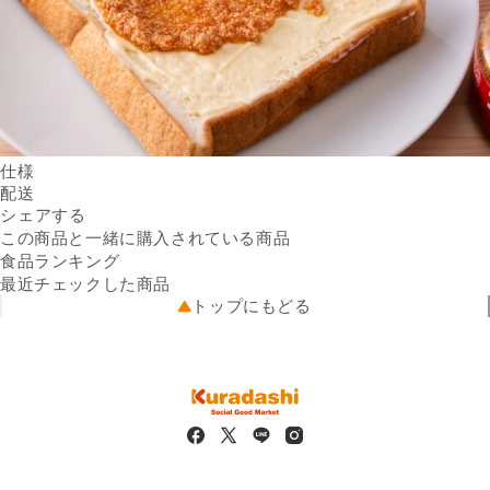
仕様
内容量
配送
70g ／ 個
Facebookでシェアする
新しいウィンドウで開きます。
Xでシェアする
新しいウィンドウで開きます。
LINEでシェアする
新しいウィンドウで開きます。
原材料名
送料
シェアする
辛子明太子（すけとうだらの
※配送先によって送料が異なる
卵、食塩、唐辛子、その
可能性があります。
この商品と一緒に購入されている商品
出荷元
他）、綿実油、唐辛子／調味
クラダシから出荷
食品ランキング
配送業者
料（アミノ酸等）、甘味料
佐川急便
最近チェックした商品
配送可能地域
（ソルビット）、酸化防止剤
全国
トップにもどる
（V.C）、ナイアシン、発色
剤（亜硝酸Na）
栄養成分
（100g当たり・液汁含む）エ
ネルギー：285kcal、たんぱ
く質：9.7g、脂質：25.8g、
炭水化物：3.6g、食塩相当
量：2.8g（推定値）
保存方法
直射日光を避け、常温で保存