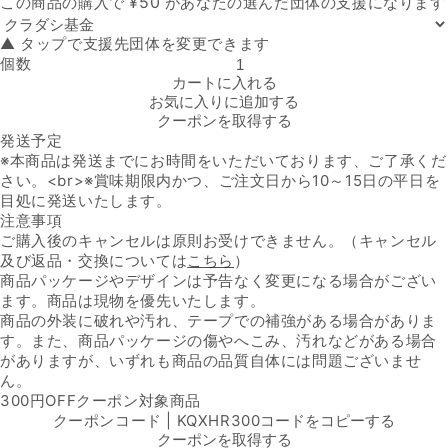
¥
50
この商品の購入で
があなたの選んだ団体の支援になります
▲ タップで支援先団体を変更できます
個数
ふくのや「ごはんとまらんらん明太子」の数量を減らす
カートに入れる
お気に入りに追加する
クーポンを取得する
発送予定
※本商品は発送までにお時間をいただいております、ご了承くだ
さい。<br>※賞味期限内かつ、ご注文日から10～15日の平日を
目処に発送いたします。
注意事項
ご購入後のキャンセルは原則お受けできません。（キャンセル
及び返品・交換については
こちら
）
商品パッケージやデザインは予告なく変更になる場合がござい
ます。商品は現物を優先いたします。
商品の外装に破れや汚れ、テープでの補強がある場合がありま
す。また、商品パッケージの傷やへこみ、汚れなどがある場合
がありますが、いずれも商品の品質自体には問題ございませ
ん。
300円OFFクーポン対象商品
クーポンコード | KQXHR300
コードをコピーする
クーポンを取得する