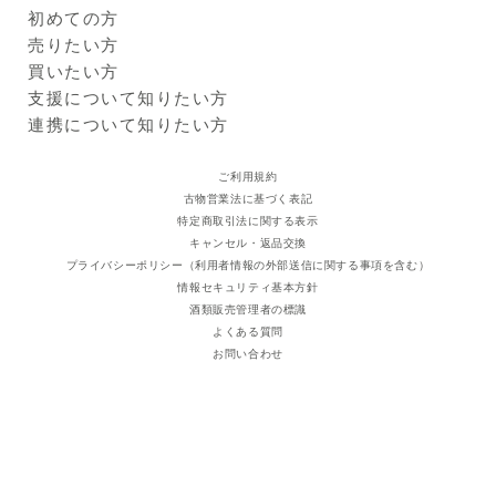
してください。（開封後は冷
初めての方
蔵庫に保管しお早目に召しあ
Kuradashiとは
売りたい方
がりください。）
ご利用ガイド
クラダシに出品する
買いたい方
販売者の名称及び住所
株式会社ふくや
出品企業
福岡市博多区中洲2丁目6-10
商品一覧
支援について知りたい方
クーポン情報
300円OFFクーポン
ログイン・新規登録
支援レポート
連携について知りたい方
【クーポンコード】
支援先団体
自治体・企業
KQXHR300
クラダシ基金
ご利用規約
【注意事項】他のクーポンと
古物営業法に基づく表記
の併用はできません。クーポ
特定商取引法に関する表示
ンの配布は予告なく終了する
キャンセル・返品交換
ことがあります。
プライバシーポリシー（利用者情報の外部送信に関する事項を含む）
賞味期限
出荷より300日程度
情報セキュリティ基本方針
※
商品画像はイメージのため、実際の商品と異なる場合がござい
酒類販売管理者の標識
ます。特にご希望がございましたら、現在の商品を確認させて
よくある質問
いただきますのでご連絡くださいますようお願い申し上げま
お問い合わせ
す。
※
原材料表示・アレルギー情報は商品画像・現物の一括表示ラベ
ルからご確認ください。食品の原材料表示については、掲載の
内容と実物の表記が異なることがございます。お手元に届きま
したら実物の一括表示にて、原材料等をご確認くださいますよ
うお願い申し上げます。