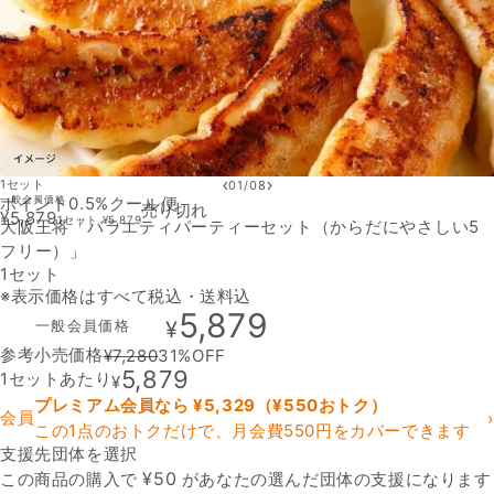
‹
›
1セット
01
/
08
ポイント0.5%
一般会員価格
クール便
売り切れ
¥
5,879
1セット
¥
5,879
大阪王将「バラエティパーティーセット（からだにやさしい5
フリー）」
1セット
※表示価格はすべて税込・送料込
5,879
一般会員価格
¥
参考小売価格
¥
7,280
31
%OFF
5,879
1セットあたり
¥
プレミアム会員なら ¥
5,329
（¥
550
おトク）
会員
›
この1点のおトクだけで、月会費550円をカバーできます
支援先団体を選択
支援先団体
¥
50
この商品の購入で
があなたの選んだ団体の支援になります