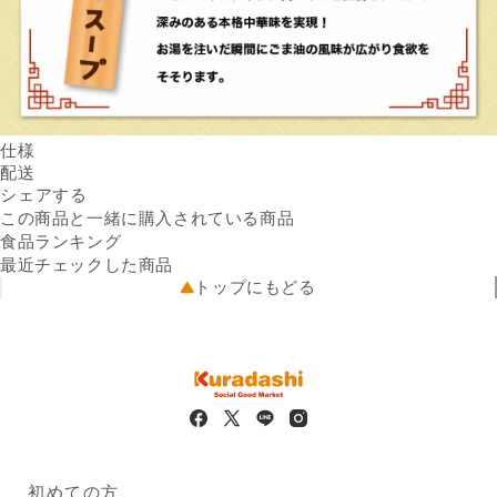
仕様
内容量
配送
エビ塩チャーハン(210g)
Facebookでシェアする
新しいウィンドウで開きます。
Xでシェアする
新しいウィンドウで開きます。
LINEでシェアする
新しいウィンドウで開きます。
送料
シェアする
×3、パラッと炒めたねぎ塩チ
※配送先によって送料が異なる
ャーハン×3、ジャンボ餃子10
可能性があります。
この商品と一緒に購入されている商品
クール便
個 ×2、レバニラ炒めセット
5kg未満（330円）
食品ランキング
配送温度帯
×1、羽根つき餃子12個 ×1、
冷凍
最近チェックした商品
出荷元
大阪王将公式通販たまごスー
出品者直送
トップにもどる
配送業者
プ×6
ヤマト運輸
原材料名
配送可能地域
エビ塩チャーハン：米（国
全国
産）、野菜（ねぎ、たまね
ぎ、にんじん）、えび、スク
ランブルエッグ、液卵、なた
ね油、しょうゆ、チキンブイ
ヨン、ラード、食塩、ホタテ
エキス、発酵調味料、ショー
トニング、すりにんにく、酵
初めての方