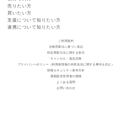
母エキス、オイスターソー
Kuradashiとは
売りたい方
ス、でん粉、黒こしょう／pH
ご利用ガイド
クラダシに出品する
買いたい方
調整剤、（一部にえび・小
出品企業
麦・卵・大豆・鶏肉を含む）
商品一覧
支援について知りたい方
パラッと炒めたねぎ塩チャー
ログイン・新規登録
支援レポート
連携について知りたい方
ハン：米（国産）、ねぎ、液
支援先団体
自治体・企業
卵、植物油脂、豚肉、スクラ
クラダシ基金
ご利用規約
ンブルエッグ、しょうゆ、す
古物営業法に基づく表記
りにんにく、清酒、豚脂、シ
特定商取引法に関する表示
ョートニング、がらスープの
キャンセル・返品交換
素、食塩、砂糖、ほたてエキ
プライバシーポリシー（利用者情報の外部送信に関する事項を含む）
ス、黒こしょう、でん粉、酵
情報セキュリティ基本方針
母エキス、糖加工品、（一部
酒類販売管理者の標識
に小麦・卵・大豆・鶏肉・豚
よくある質問
肉を含む）
お問い合わせ
ジャンボ餃子：野菜（キャベ
ツ（国産）、にんにく）、食
肉 （鶏肉、豚肉）、豚脂、粒
状植物性たん白、りんご濃縮
果汁、発酵調味料、しょうゆ
、みそ、おろししょうが、食
塩、魚介エキス調味料、植物
油脂、香辛料、皮（小麦粉、