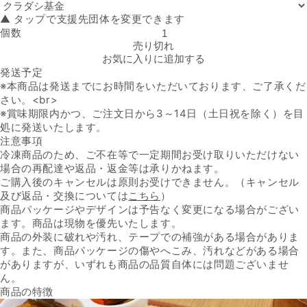
▲ タップで支援先団体を変更できます
個数
大阪王将「バラエティパーティーセット（からだにやさしい5フリー）
売り切れ
お気に入りに追加する
発送予定
※本商品は発送までにお時間をいただいております、ご了承くだ
さい。<br>
※賞味期限内かつ、ご注文日から3～14日（土日祝を除く）を目
処に発送いたします。
注意事項
冷凍商品のため、ご不在等で一定期間お受け取りいただけない
場合の再配達や返品・返金等は承りかねます。
ご購入後のキャンセルは原則お受けできません。（キャンセル
及び返品・交換については
こちら
）
商品パッケージやデザインは予告なく変更になる場合がござい
ます。商品は現物を優先いたします。
商品の外装に破れや汚れ、テープでの補強がある場合がありま
す。また、商品パッケージの傷やへこみ、汚れなどがある場合
がありますが、いずれも商品の品質自体には問題ございませ
ん。
商品の特徴