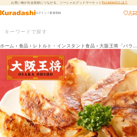
Kuradashiとは？
お買い物が社会貢献につながる、ソーシャルグッドマーケット
コンテンツに進
む
ログイン / 新規登録
ホーム
›
食品
›
レトルト・インスタント食品
›
大阪王将「バラエティパーティーセット（からだにやさしい5フリー）」