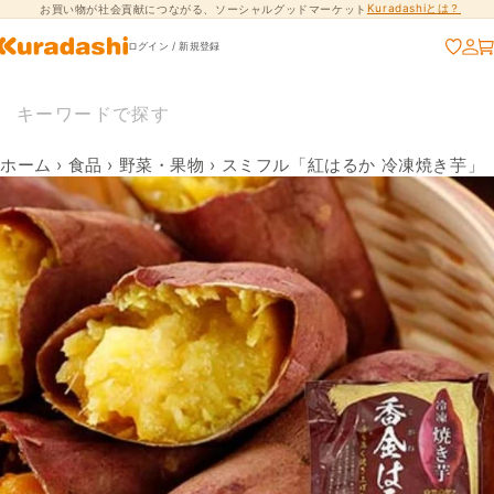
Kuradashiとは？
お買い物が社会貢献につながる、ソーシャルグッドマーケット
コンテンツに進
む
ログイン / 新規登録
ホーム
›
食品
›
野菜・果物
›
スミフル「紅はるか 冷凍焼き芋」