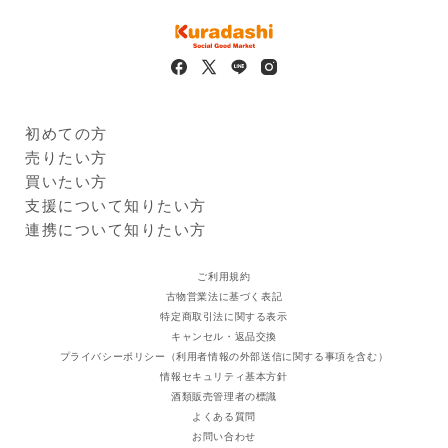
※
本サービスに掲載しているアレルギー情報は、登録時点におけ
城県、秋田県、山形県、福島
るメーカー提供情報に基づいています。原材料の変更、製造ラ
県、茨城県、栃木県、群馬
インの変更、製造過程での混入等により、実際の商品と異なる
県、埼玉県、千葉県、東京
場合があります。必ずお手元の商品パッケージに記載された一
都、神奈川県、新潟県、富山
括表示をご確認ください。
県、石川県、福井県、山梨
県、長野県、岐阜県、静岡
県、愛知県、三重県、滋賀
初めての方
県、京都府、大阪府、兵庫
Kuradashiとは
売りたい方
県、奈良県、和歌山県、鳥取
ご利用ガイド
クラダシに出品する
買いたい方
県、島根県、岡山県、広島
出品企業
県、山口県、徳島県、香川
商品一覧
支援について知りたい方
県、愛媛県、高知県、福岡
ログイン・新規登録
支援レポート
連携について知りたい方
県、佐賀県、長崎県、熊本
支援先団体
自治体・企業
県、大分県、宮崎県、鹿児島
クラダシ基金
ご利用規約
県
古物営業法に基づく表記
特定商取引法に関する表示
キャンセル・返品交換
プライバシーポリシー（利用者情報の外部送信に関する事項を含む）
情報セキュリティ基本方針
酒類販売管理者の標識
よくある質問
お問い合わせ