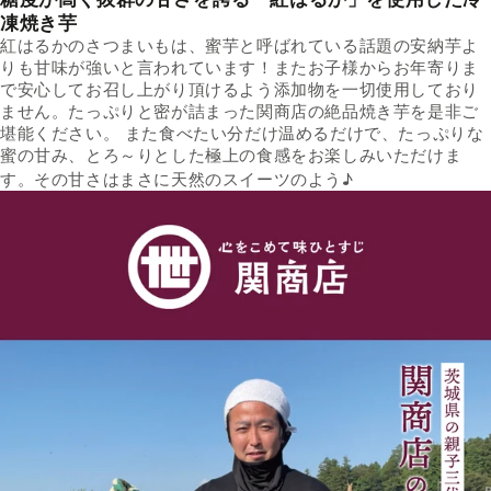
凍焼き芋
紅はるかのさつまいもは、蜜芋と呼ばれている話題の安納芋よ
りも甘味が強いと言われています！またお子様からお年寄りま
で安心してお召し上がり頂けるよう添加物を一切使用しており
ません。たっぷりと密が詰まった関商店の絶品焼き芋を是非ご
堪能ください。 また食べたい分だけ温めるだけで、たっぷりな
蜜の甘み、とろ～りとした極上の食感をお楽しみいただけま
す。その甘さはまさに天然のスイーツのよう♪