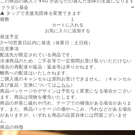
¥
40
この商品の購入で
があなたの選んだ団体の支援になります
▲ タップで支援先団体を変更できます
個数
スミフル「紅はるか 冷凍焼き芋」の数量を減らす
カートに入れる
お気に入りに追加する
発送予定
3〜10営業日以内に発送（休業日：土日祝）
注意事項
配送先が限定されている商品です。
冷凍商品のため、ご不在等で一定期間お受け取りいただけない
場合の再配達や返品・返金等は承りかねます。
離島への配送はいたしかねます。
ご購入後のキャンセルは原則お受けできません。（キャンセル
及び返品・交換については
こちら
）
商品パッケージやデザインは予告なく変更になる場合がござい
ます。商品は現物を優先いたします。
商品の外装に破れや汚れ、テープでの補強がある場合がありま
す。また、商品パッケージの傷やへこみ、汚れなどがある場合
がありますが、いずれも商品の品質自体には問題ございませ
ん。
商品の特徴