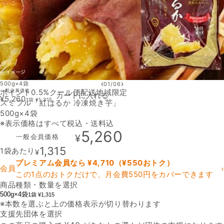
‹
›
500g×4袋
01
/
06
ポイント0.5%
一般会員価格
クール便
配送地域限定
カートに入れる
¥
5,260
1袋
¥
1,315
スミフル「紅はるか 冷凍焼き芋」
500g×4袋
※表示価格はすべて税込・送料込
5,260
一般会員価格
¥
1,315
1袋あたり
¥
プレミアム会員なら ¥
4,710
（¥
550
おトク）
会員
›
この1点のおトクだけで、月会費550円をカバーできます
商品種類・数量を選択
500g×4袋
1袋 ¥1,315
※本数を選ぶと上の価格表示が切り替わります
支援先団体を選択
支援先団体