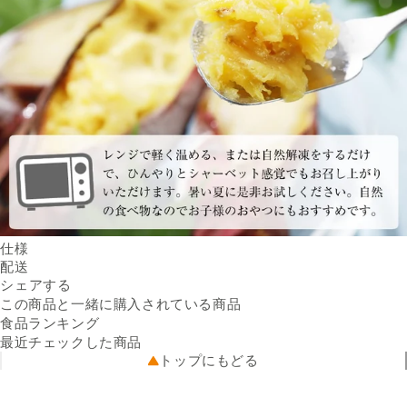
仕様
内容量
配送
500g ／ 袋
Facebookでシェアする
新しいウィンドウで開きます。
Xでシェアする
新しいウィンドウで開きます。
LINEでシェアする
新しいウィンドウで開きます。
送料
シェアする
※4袋セットにてお届けします
※配送先によって送料が異なる
原材料名
さつまいも（紅はるか）
可能性があります。
この商品と一緒に購入されている商品
保存方法
クール便
要冷凍 ー18℃以下で保存し
5kg未満（330円）
食品ランキング
配送温度帯
てください。
冷凍
最近チェックした商品
賞味期限
出荷元
出荷日より6か月
出品者直送
トップにもどる
※
配送業者
商品画像はイメージのため、実際の商品と異なる場合がござい
ヤマト運輸
配送可能地域
ます。
北海道、青森県、岩手県、宮