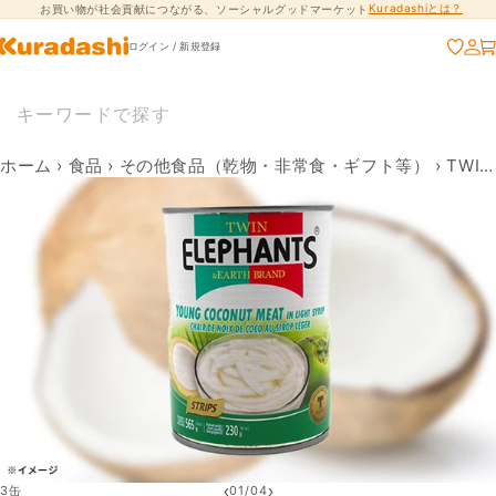
Kuradashiとは？
お買い物が社会貢献につながる、ソーシャルグッドマーケット
コンテンツに進
む
ログイン / 新規登録
ホーム
›
食品
›
その他食品（乾物・非常食・ギフト等）
›
TWIN ELEPHANTS「ココナッツミート（細切り）」
‹
›
3缶
01
/
04