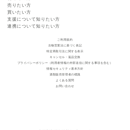
既存の販路で販売できず、フ
Kuradashiとは
売りたい方
ードロスになる可能性があり
ご利用ガイド
クラダシに出品する
買いたい方
ます。
出品企業
賞味期限
2025年01月09日
商品一覧
支援について知りたい方
※
商品画像はイメージのため、実際の商品と異なる場合がござい
ログイン・新規登録
支援レポート
連携について知りたい方
ます。
支援先団体
自治体・企業
※
本サービスに掲載しているアレルギー情報は、登録時点におけ
クラダシ基金
ご利用規約
るメーカー提供情報に基づいています。原材料の変更、製造ラ
古物営業法に基づく表記
インの変更、製造過程での混入等により、実際の商品と異なる
特定商取引法に関する表示
場合があります。必ずお手元の商品パッケージに記載された一
キャンセル・返品交換
括表示をご確認ください。
プライバシーポリシー（利用者情報の外部送信に関する事項を含む）
情報セキュリティ基本方針
酒類販売管理者の標識
よくある質問
お問い合わせ