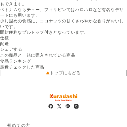
もできます。
ベトナムならチェー、フィリピンではハロハロなど有名なデザ
ートにも用います。
少し固めの食感に、ココナッツの甘くさわやかな香りがおいし
いです。
開封便利なプルトップ付きとなっています。
仕様
内容量
配送
565g ／ 缶
Facebookでシェアする
新しいウィンドウで開きます。
Xでシェアする
新しいウィンドウで開きます。
LINEでシェアする
新しいウィンドウで開きます。
送料
シェアする
※3缶セットにてお届けします
※配送先によって送料が異なる
原材料名
ココナッツ果肉、砂糖／酸味
可能性があります。
この商品と一緒に購入されている商品
出荷元
料、保存料（ピロ亜硫酸Na）
出品者直送
食品ランキング
栄養成分
配送業者
（100mlあたり）エネルギ
ヤマト運輸
最近チェックした商品
配送可能地域
ー：89kcal、たんぱく質：
全国
トップにもどる
0.5g、脂質：3.0g、炭水化
物：14.9g、食塩相当量：0g
保存方法
直射日光、高温多湿を避け涼
しい場所に保管
原産国
タイ
輸入者の名称及び住所
有限会社フードリンク
静岡県浜松市北区三ヶ日町三
ヶ日914-43
出品のワケ
通常の販売単位と異なるため
初めての方