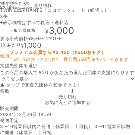
ポイント0.5%
一般会員価格
売り切れ
¥
3,000
1缶
¥
1,000
TWIN ELEPHANTS「ココナッツミート（細切り）」
3缶
※表示価格はすべて税込・送料込
3,000
一般会員価格
¥
参考小売価格
¥
2,797
12
%OFF
1,000
1缶あたり
¥
プレミアム会員なら ¥
2,450
（¥
550
おトク）
会員
›
この1点のおトクだけで、月会費550円をカバーできます
支援先団体を選択
支援先団体
¥
20
この商品の購入で
があなたの選んだ団体の支援になります
▲ タップで支援先団体を変更できます
個数
TWIN ELEPHANTS「ココナッツミート（細切り）」の数量を減らす
売り切れ
お気に入りに追加する
販売期限
2024年12月26日 14:59
発送予定
3〜10営業日以内に発送（休業日：土日祝） 3〜11営業日以内
に発送（休業日：土日祝）