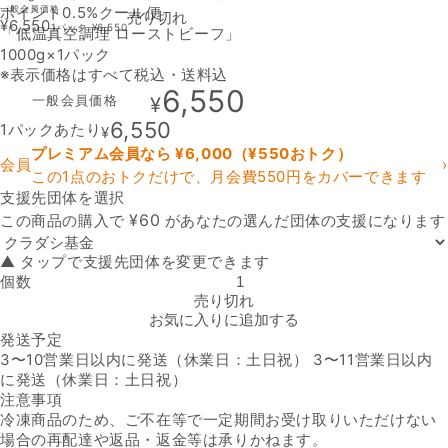
ポイント0.5%
一般会員価格
クール便
売り切れ
¥
6,550
1パック
¥
6,550
「低温真空調理 ローストビーフ」
1000g×1パック
※表示価格はすべて税込・送料込
6,550
一般会員価格
¥
6,550
1パックあたり
¥
プレミアム会員なら ¥
6,000
（¥
550
おトク）
会員
›
この1点のおトクだけで、月会費550円をカバーできます
支援先団体を選択
支援先団体
¥
60
この商品の購入で
があなたの選んだ団体の支援になります
▲ タップで支援先団体を変更できます
個数
「低温真空調理 ローストビーフ」の数量を減らす
売り切れ
お気に入りに追加する
発送予定
3〜10営業日以内に発送（休業日：土日祝） 3〜11営業日以内
に発送（休業日：土日祝）
注意事項
冷凍商品のため、ご不在等で一定期間お受け取りいただけない
場合の再配達や返品・返金等は承りかねます。