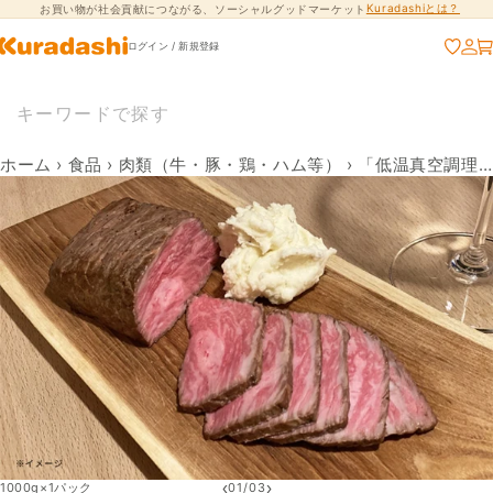
Kuradashiとは？
お買い物が社会貢献につながる、ソーシャルグッドマーケット
コンテンツに進
む
ログイン / 新規登録
ホーム
›
食品
›
肉類（牛・豚・鶏・ハム等）
›
「低温真空調理 ローストビーフ」
‹
›
1000g×1パック
01
/
03