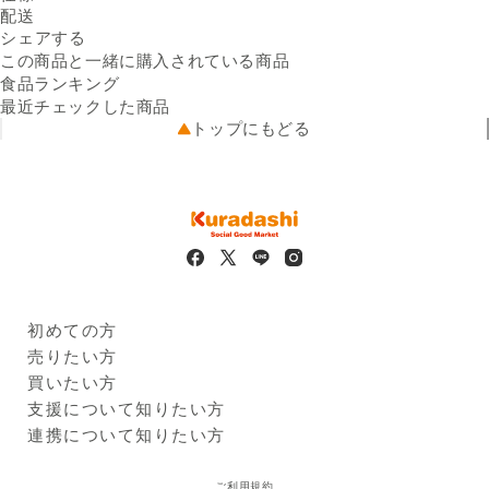
内容量
配送
1000g
Facebookでシェアする
新しいウィンドウで開きます。
Xでシェアする
新しいウィンドウで開きます。
LINEでシェアする
新しいウィンドウで開きます。
原材料名
送料
シェアする
牛肉（豪州産）、粉末調味料
※配送先によって送料が異なる
（食塩、コショー、乳糖、そ
可能性があります。
この商品と一緒に購入されている商品
クール便
の他）、／調味料（アミノ酸
5kg未満（330円）
食品ランキング
配送温度帯
等）、増粘多糖類、（一部に
冷凍
最近チェックした商品
出荷元
卵・乳成分・牛肉を含む）
出品者直送
トップにもどる
栄養成分
配送業者
（100gあたり）エネルギー：
ヤマト運輸
配送可能地域
209kcal、たんぱく質：
全国
18.9g、脂質：12.6g、炭水化
物：2.6g、食塩相当量：1.2g
保存方法
冷凍（－18℃以下）で保存し
てください。
製造者の名称及び住所
株式会社キタムラフーズ
熊本市南区護藤町861－3
賞味期限
出荷日から90日程度
初めての方
※
商品画像はイメージのため、実際の商品と異なる場合がござい
Kuradashiとは
売りたい方
ます。特にご希望がございましたら、現在の商品を確認させて
ご利用ガイド
クラダシに出品する
買いたい方
いただきますのでご連絡くださいますようお願い申し上げま
出品企業
す。
商品一覧
支援について知りたい方
※
原材料表示・アレルギー情報は商品画像・現物の一括表示ラベ
ログイン・新規登録
支援レポート
連携について知りたい方
ルからご確認ください。食品の原材料表示については、掲載の
支援先団体
自治体・企業
内容と実物の表記が異なることがございます。お手元に届きま
クラダシ基金
ご利用規約