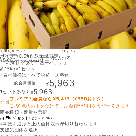
‹
›
約15kg×1セット
01
/
05
ポイント0.5%
一般会員価格
配送地域限定
カートに入れる
¥
5,963
1セット
¥
5,963
「業務用 訳あり甘熟王バナナ」
約15kg×1セット
※表示価格はすべて税込・送料込
5,963
一般会員価格
¥
5,963
1セットあたり
¥
プレミアム会員なら ¥
5,413
（¥
550
おトク）
会員
›
この1点のおトクだけで、月会費550円をカバーできます
商品種類・数量を選択
約15kg×1セット
1セット ¥5,963
※本数を選ぶと上の価格表示が切り替わります
支援先団体を選択
支援先団体