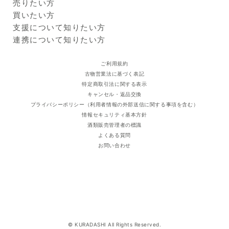
Kuradashiとは
売りたい方
県、徳島県、香川県、愛媛
ご利用ガイド
クラダシに出品する
買いたい方
県、高知県、福岡県、佐賀
出品企業
県、長崎県、熊本県、大分
商品一覧
支援について知りたい方
県、宮崎県、鹿児島県
ログイン・新規登録
支援レポート
連携について知りたい方
支援先団体
自治体・企業
クラダシ基金
ご利用規約
古物営業法に基づく表記
特定商取引法に関する表示
キャンセル・返品交換
プライバシーポリシー（利用者情報の外部送信に関する事項を含む）
情報セキュリティ基本方針
酒類販売管理者の標識
よくある質問
お問い合わせ
© KURADASHI All Rights Reserved.