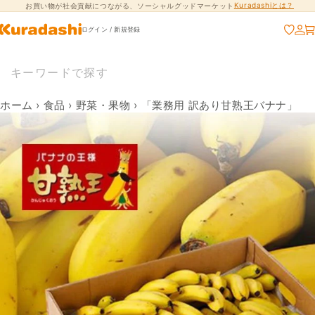
Kuradashiとは？
お買い物が社会貢献につながる、ソーシャルグッドマーケット
コンテンツに進
む
ログイン / 新規登録
ホーム
›
食品
›
野菜・果物
›
「業務用 訳あり甘熟王バナナ」