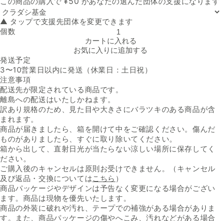
¥
50
この商品の購入で
があなたの選んだ団体の支援になります
▲ タップで支援先団体を変更できます
個数
「業務用 訳あり甘熟王バナナ」の数量を減らす
カートに入れる
お気に入りに追加する
発送予定
3〜10営業日以内に発送（休業日：土日祝）
注意事項
配送先が限定されている商品です。
離島への配送はいたしかねます。
訳あり規格のため、見た目や大きさにバラツキのある商品が含
まれます。
商品が届きましたら、箱を開けて中をご確認ください。傷んだ
ものがありましたら、すぐに取り除いてください。
箱から出して、直射日光が当たらない涼しい場所に保存してく
ださい。
ご購入後のキャンセルは原則お受けできません。（キャンセル
及び返品・交換については
こちら
）
商品パッケージやデザインは予告なく変更になる場合がござい
ます。商品は現物を優先いたします。
商品の外装に破れや汚れ、テープでの補強がある場合がありま
す。また、商品パッケージの傷やへこみ、汚れなどがある場合