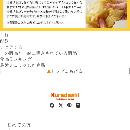
仕様
内容量
配送
約15kg（70～85本）
Facebookでシェアする
新しいウィンドウで開きます。
Xでシェアする
新しいウィンドウで開きます。
LINEでシェアする
新しいウィンドウで開きます。
産地
送料
シェアする
フィリピン産
※配送先によって送料が異なる
保存方法
常温
可能性があります。
この商品と一緒に購入されている商品
注意事項
出荷元
訳あり規格のため、見た目や
出品者直送
食品ランキング
配送業者
大きさにバラツキのある商品
ヤマト運輸
最近チェックした商品
配送可能地域
が含まれます
青森県、岩手県、宮城県、秋
トップにもどる
賞味期限
お早めにお召し上がりくださ
田県、山形県、福島県、茨城
い。
県、栃木県、群馬県、埼玉
※
商品画像はイメージのため、実際の商品と異なる場合がござい
県、千葉県、東京都、神奈川
ます。
県、新潟県、富山県、石川
※
本サービスに掲載しているアレルギー情報は、登録時点におけ
県、福井県、山梨県、長野
るメーカー提供情報に基づいています。原材料の変更、製造ラ
県、岐阜県、静岡県、愛知
インの変更、製造過程での混入等により、実際の商品と異なる
県、三重県、滋賀県、京都
場合があります。必ずお手元の商品パッケージに記載された一
府、大阪府、兵庫県、奈良
括表示をご確認ください。
県、和歌山県、鳥取県、島根
初めての方
県、岡山県、広島県、山口