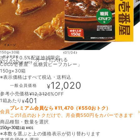
‹
›
150g×30箱
01
/
04
ポイント0.5%
一般会員価格
配送地域限定
カートに入れる
¥
12,020
1箱
¥
401
CoCo壱番屋「低糖質ビーフカレー」
150g×30箱
※表示価格はすべて税込・送料込
12,020
一般会員価格
¥
参考小売価格
¥
12,312
6
%OFF
401
1箱あたり
¥
プレミアム会員なら ¥
11,470
（¥
550
おトク）
会員
›
この1点のおトクだけで、月会費550円をカバーできます
商品種類・数量を選択
150g×30箱
1箱 ¥401
※本数を選ぶと上の価格表示が切り替わります
支援先団体を選択