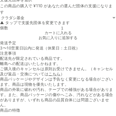
支援先団体
¥
110
この商品の購入で
があなたの選んだ団体の支援になりま
す
▲ タップで支援先団体を変更できます
個数
CoCo壱番屋「低糖質ビーフカレー」の数量を減らす
カートに入れる
お気に入りに追加する
発送予定
3〜10営業日以内に発送（休業日：土日祝）
注意事項
配送先が限定されている商品です。
離島への配送はいたしかねます。
ご購入後のキャンセルは原則お受けできません。（キャンセル
及び返品・交換については
こちら
）
商品パッケージやデザインは予告なく変更になる場合がござい
ます。商品は現物を優先いたします。
商品の外装に破れや汚れ、テープでの補強がある場合がありま
す。また、商品パッケージの傷やへこみ、汚れなどがある場合
がありますが、いずれも商品の品質自体には問題ございませ
ん。
商品の特徴