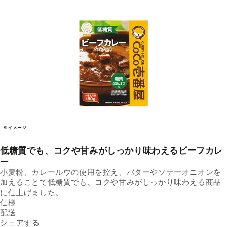
低糖質でも、コクや甘みがしっかり味わえるビーフカレ
ー
小麦粉、カレールウの使用を控え、バターやソテーオニオンを
加えることで低糖質でも、コクや甘みがしっかり味わえる商品
に仕上げました。
仕様
内容量
配送
150g／箱
Facebookでシェアする
新しいウィンドウで開きます。
Xでシェアする
新しいウィンドウで開きます。
LINEでシェアする
新しいウィンドウで開きます。
送料
シェアする
※30箱セットにてお届けしま
※配送先によって送料が異なる