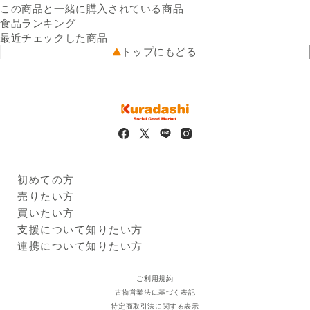
す
可能性があります。
この商品と一緒に購入されている商品
原材料名
出荷元
牛肉（オーストラリア産、国
出品者直送
食品ランキング
配送業者
産）、カレールウ、おから、
佐川急便
最近チェックした商品
配送可能地域
ソテーオニオン、カレーパウ
青森県、岩手県、宮城県、秋
トップにもどる
ダー、バター、みそ、トマト
田県、山形県、福島県、茨城
ペースト、ビーフエキス、食
県、栃木県、群馬県、埼玉
塩、ごまペースト、酵母エキ
県、千葉県、東京都、神奈川
ス、脱脂粉乳、でんぷん、ガ
県、新潟県、富山県、石川
ーリックパウダー／増粘剤
県、福井県、山梨県、長野
（加工デンプン）、調味料
県、岐阜県、静岡県、愛知
（アミノ酸等）、カラメル色
県、三重県、滋賀県、京都
素、乳化剤、甘味料（アセス
府、大阪府、兵庫県、奈良
ルファムK）、酸味料、香
県、和歌山県、鳥取県、島根
初めての方
料、（一部に乳成分・小麦・
県、岡山県、広島県、山口
Kuradashiとは
売りたい方
落花生・牛肉・ごま・大豆・
県、徳島県、香川県、愛媛
ご利用ガイド
クラダシに出品する
買いたい方
鶏肉・豚肉・りんごを含む）
県、高知県、福岡県、佐賀
出品企業
栄養成分
（1箱150gあたり）エネルギ
県、長崎県、熊本県、大分
商品一覧
支援について知りたい方
ー：155kcal、たんぱく質：
県、宮崎県、鹿児島県
ログイン・新規登録
支援レポート
連携について知りたい方
13.0g、脂質：8.6g、炭水化
支援先団体
自治体・企業
物：7.8g、食塩相当量：2.6g
クラダシ基金
ご利用規約
保存方法
常温
古物営業法に基づく表記
賞味期限
出荷日より360日
特定商取引法に関する表示