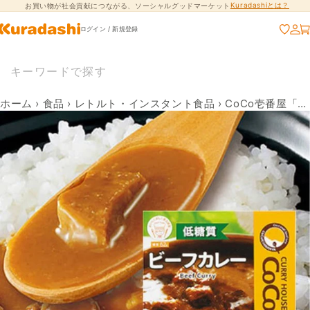
Kuradashiとは？
お買い物が社会貢献につながる、ソーシャルグッドマーケット
コンテンツに進
む
ログイン / 新規登録
ホーム
›
食品
›
レトルト・インスタント食品
›
CoCo壱番屋「低糖質ビーフカレー」