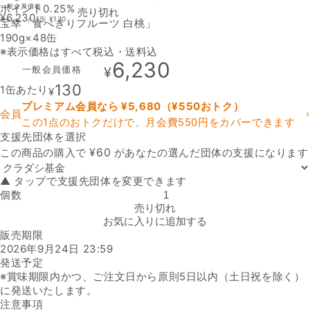
ポイント0.25%
一般会員価格
売り切れ
¥
6,230
1缶
¥
130
宝幸「食べきりフルーツ 白桃」
190g×48缶
※表示価格はすべて税込・送料込
6,230
一般会員価格
¥
130
1缶あたり
¥
プレミアム会員なら ¥
5,680
（¥
550
おトク）
会員
›
この1点のおトクだけで、月会費550円をカバーできます
支援先団体を選択
支援先団体
¥
60
この商品の購入で
があなたの選んだ団体の支援になります
▲ タップで支援先団体を変更できます
個数
宝幸「食べきりフルーツ 白桃」の数量を減らす
売り切れ
お気に入りに追加する
販売期限
2026年9月24日 23:59
発送予定
※賞味期限内かつ、ご注文日から原則5日以内（土日祝を除く）
に発送いたします。
注意事項