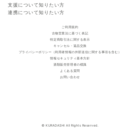
出品企業
ます。
商品一覧
支援について知りたい方
※
本サービスに掲載しているアレルギー情報は、登録時点におけ
ログイン・新規登録
支援レポート
連携について知りたい方
るメーカー提供情報に基づいています。原材料の変更、製造ラ
支援先団体
自治体・企業
インの変更、製造過程での混入等により、実際の商品と異なる
クラダシ基金
ご利用規約
場合があります。必ずお手元の商品パッケージに記載された一
古物営業法に基づく表記
括表示をご確認ください。
特定商取引法に関する表示
キャンセル・返品交換
プライバシーポリシー（利用者情報の外部送信に関する事項を含む）
情報セキュリティ基本方針
酒類販売管理者の標識
よくある質問
お問い合わせ
© KURADASHI All Rights Reserved.