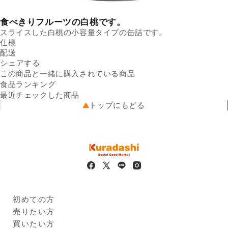
食べきりフルーツの白桃です。
スライスした白桃の小容量タイプの缶詰です。
仕様
内容量
配送
190g（固形量：100g）／缶
Facebookでシェアする
新しいウィンドウで開きます。
Xでシェアする
新しいウィンドウで開きます。
LINEでシェアする
新しいウィンドウで開きます。
原材料名
送料
シェアする
白もも、砂糖／酸味料、酸化
※配送先によって送料が異なる
防止剤（ビタミンC）、（一
可能性があります。
この商品と一緒に購入されている商品
出荷元
部にももを含む）
クラダシから出荷
食品ランキング
栄養成分
配送業者
（1缶（190g）当たり）エネ
ヤマト運輸
最近チェックした商品
配送可能地域
ルギー：122kcal、たんぱく
全国
トップにもどる
質：0.6g、脂質：0.0g、炭水
化物：29.8g、食塩相当量：
0.0g
注意事項
缶を開けると空気にふれて内
面が酸化しますので、必ずガ
ラスなどの容器に移しかえて
ください。
原産国
中華人民共和国
輸入者の名称及び住所
株式会社宝幸
初めての方
東京都品川区大崎2-1-1
Kuradashiとは
売りたい方
賞味期限
2026年10月01日
ご利用ガイド
クラダシに出品する
買いたい方
※
商品画像はイメージのため、実際の商品と異なる場合がござい