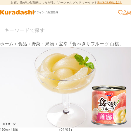
Kuradashiとは？
お買い物が社会貢献につながる、ソーシャルグッドマーケット
コンテンツに進
む
ログイン / 新規登録
ホーム
›
食品
›
野菜・果物
›
宝幸「食べきりフルーツ 白桃」
‹
›
190g×48缶
01
/
03