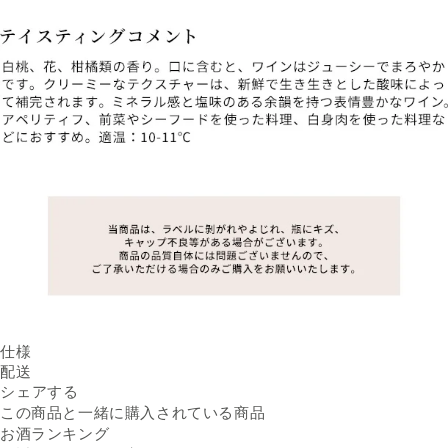
仕様
内容量
配送
750ml ／ 本
Facebookでシェアする
新しいウィンドウで開きます。
Xでシェアする
新しいウィンドウで開きます。
LINEでシェアする
新しいウィンドウで開きます。
原産国名
送料
シェアする
イタリア アルト・アディジ
※配送先によって送料が異なる
ェDOC（ズートティロル
可能性があります。
この商品と一緒に購入されている商品
出荷元
DOC）
クラダシから出荷
お酒ランキング