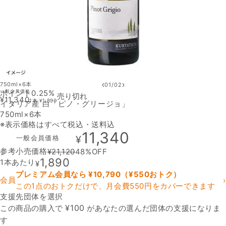
‹
›
750ml×6本
01
/
02
ポイント0.25%
一般会員価格
売り切れ
¥
11,340
1本
¥
1,890
イタリア産 白「ピノ・グリージョ」
750ml×6本
※表示価格はすべて税込・送料込
11,340
一般会員価格
¥
参考小売価格
¥
21,120
48
%OFF
1,890
1本あたり
¥
プレミアム会員なら ¥
10,790
（¥
550
おトク）
会員
›
この1点のおトクだけで、月会費550円をカバーできます
支援先団体を選択
支援先団体
¥
100
この商品の購入で
があなたの選んだ団体の支援になりま
す