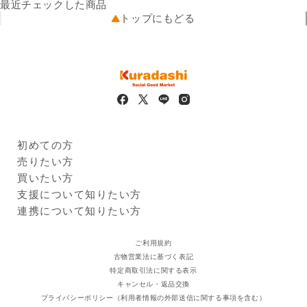
商品名
配送業者
ピノ・グリージョ
ヤマト運輸／佐川急便
最近チェックした商品
タイプ
配送可能地域
白
全国
トップにもどる
味わい
辛口
品種
ピノ・グリージョ
アルコール度数
13.5%
販売者の名称及び住所
株式会社クラダシ 一関営業所
岩手県一関市駅前38番地1 テ
ラス石橋2階 事務所3
出品のワケ
パッケージにキズがあり通常
の販路で販売できないため、
フードロスになる可能性があ
初めての方
ります。
Kuradashiとは
売りたい方
※
商品画像はイメージのため、実際の商品と異なる場合がござい
ご利用ガイド
クラダシに出品する
買いたい方
ます。
出品企業
※
本サービスに掲載しているアレルギー情報は、登録時点におけ
商品一覧
支援について知りたい方
るメーカー提供情報に基づいています。原材料の変更、製造ラ
ログイン・新規登録
支援レポート
連携について知りたい方
インの変更、製造過程での混入等により、実際の商品と異なる
支援先団体
自治体・企業
場合があります。必ずお手元の商品パッケージに記載された一
クラダシ基金
ご利用規約
括表示をご確認ください。
古物営業法に基づく表記
※
法令により20歳未満への酒類販売はいたしません。20歳未満
特定商取引法に関する表示
の飲酒は法律で禁止されています。
キャンセル・返品交換
プライバシーポリシー（利用者情報の外部送信に関する事項を含む）