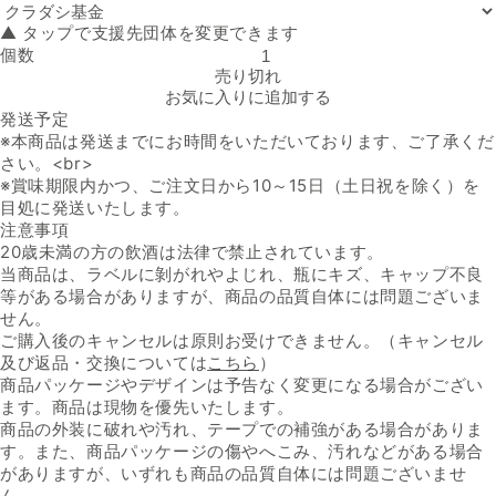
▲ タップで支援先団体を変更できます
個数
イタリア産 白「ピノ・グリージョ」の数量を減らす
売り切れ
お気に入りに追加する
発送予定
※本商品は発送までにお時間をいただいております、ご了承くだ
さい。<br>
※賞味期限内かつ、ご注文日から10～15日（土日祝を除く）を
目処に発送いたします。
注意事項
20歳未満の方の飲酒は法律で禁止されています。
当商品は、ラベルに剝がれやよじれ、瓶にキズ、キャップ不良
等がある場合がありますが、商品の品質自体には問題ございま
せん。
ご購入後のキャンセルは原則お受けできません。（キャンセル
及び返品・交換については
こちら
）
商品パッケージやデザインは予告なく変更になる場合がござい
ます。商品は現物を優先いたします。
商品の外装に破れや汚れ、テープでの補強がある場合がありま
す。また、商品パッケージの傷やへこみ、汚れなどがある場合
がありますが、いずれも商品の品質自体には問題ございませ
ん。