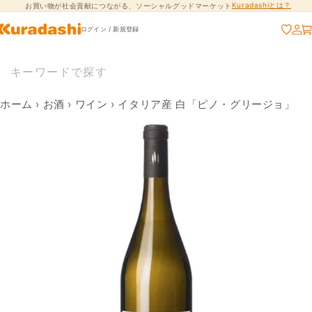
Kuradashiとは？
お買い物が社会貢献につながる、ソーシャルグッドマーケット
コンテンツに進
む
ログイン / 新規登録
ホーム
›
お酒
›
ワイン
›
イタリア産 白「ピノ・グリージョ」