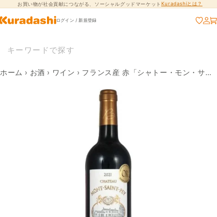
Kuradashiとは？
お買い物が社会貢献につながる、ソーシャルグッドマーケット
コンテンツに進
む
ログイン / 新規登録
ホーム
›
お酒
›
ワイン
›
フランス産 赤「シャトー・モン・サン・ペイ・ボルドー・ルージュ」