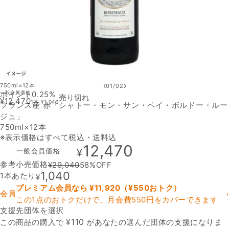
‹
›
750ml×12本
01
/
02
ポイント0.25%
一般会員価格
売り切れ
¥
12,470
1本
¥
1,040
フランス産 赤「シャトー・モン・サン・ペイ・ボルドー・ルー
ジュ」
750ml×12本
※表示価格はすべて税込・送料込
12,470
一般会員価格
¥
参考小売価格
¥
29,040
58
%OFF
1,040
1本あたり
¥
プレミアム会員なら ¥
11,920
（¥
550
おトク）
会員
›
この1点のおトクだけで、月会費550円をカバーできます
支援先団体を選択
支援先団体
¥
110
この商品の購入で
があなたの選んだ団体の支援になりま