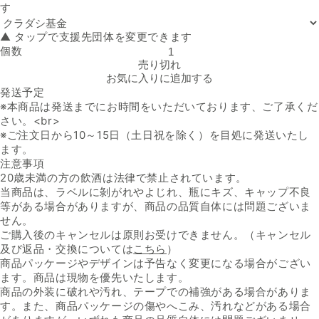
す
▲ タップで支援先団体を変更できます
個数
フランス産 赤「シャトー・モン・サン・ペイ・ボルドー・ルージュ」
売り切れ
お気に入りに追加する
発送予定
※本商品は発送までにお時間をいただいております、ご了承くだ
さい。<br>
※ご注文日から10～15日（土日祝を除く）を目処に発送いたし
ます。
注意事項
20歳未満の方の飲酒は法律で禁止されています。
当商品は、ラベルに剝がれやよじれ、瓶にキズ、キャップ不良
等がある場合がありますが、商品の品質自体には問題ございま
せん。
ご購入後のキャンセルは原則お受けできません。（キャンセル
及び返品・交換については
こちら
）
商品パッケージやデザインは予告なく変更になる場合がござい
ます。商品は現物を優先いたします。
商品の外装に破れや汚れ、テープでの補強がある場合がありま
す。また、商品パッケージの傷やへこみ、汚れなどがある場合