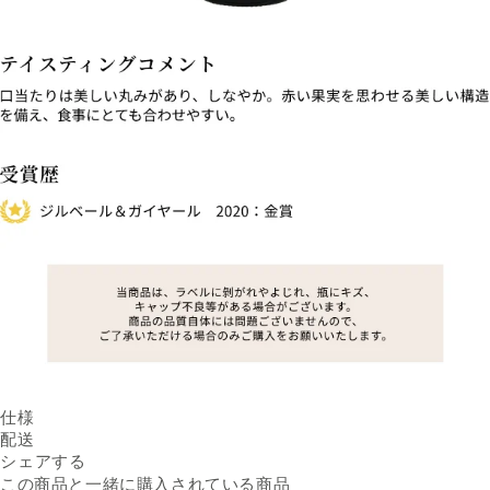
仕様
内容量
配送
750ml ／ 本
Facebookでシェアする
新しいウィンドウで開きます。
Xでシェアする
新しいウィンドウで開きます。
LINEでシェアする
新しいウィンドウで開きます。
原産国名
送料
シェアする
フランス AOC ボルドー
※配送先によって送料が異なる
商品名
シャトー・モン・サン・ペ
可能性があります。
この商品と一緒に購入されている商品