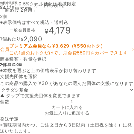
ポイント0.5%
一般会員価格
クール便
配送地域限定
カートに入れる
¥
4,179
1個
¥
2,090
「鯛めし 2合用」
2個
※表示価格はすべて税込・送料込
4,179
一般会員価格
¥
2,090
1個あたり
¥
プレミアム会員なら ¥
3,629
（¥
550
おトク）
会員
›
この1点のおトクだけで、月会費550円をカバーできます
商品種類・数量を選択
2個
1個 ¥2,090
※本数を選ぶと上の価格表示が切り替わります
支援先団体を選択
支援先団体
¥
30
この商品の購入で
があなたの選んだ団体の支援になります
▲ タップで支援先団体を変更できます
個数
「鯛めし 2合用」の数量を減らす
カートに入れる
お気に入りに追加する
発送予定
※賞味期限内かつ、ご注文日から3日以内（土日祝を除く）に発
送いたします。