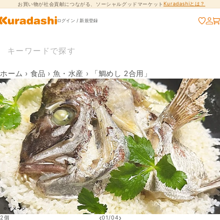
Kuradashiとは？
お買い物が社会貢献につながる、ソーシャルグッドマーケット
コンテンツに進
む
ログイン / 新規登録
ホーム
›
食品
›
魚・水産
›
「鯛めし 2合用」
‹
›
2個
01
/
04