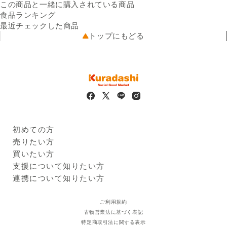
出汁250g×4
可能性があります。
この商品と一緒に購入されている商品
原材料名
クール便
鯛：鯛（福岡県産）、昆布
5kg未満（330円）
食品ランキング
配送温度帯
出汁：鰹節、昆布
冷凍
最近チェックした商品
保存方法
出荷元
冷凍－18℃以下
出品者直送
トップにもどる
賞味期限
配送業者
出荷日から60日程度
ヤマト運輸
※
配送可能地域
商品画像はイメージのため、実際の商品と異なる場合がござい
青森県、岩手県、宮城県、秋
ます。
田県、山形県、福島県、茨城
※
本サービスに掲載しているアレルギー情報は、登録時点におけ
県、栃木県、群馬県、埼玉
るメーカー提供情報に基づいています。原材料の変更、製造ラ
県、千葉県、東京都、神奈川
インの変更、製造過程での混入等により、実際の商品と異なる
県、新潟県、富山県、石川
場合があります。必ずお手元の商品パッケージに記載された一
県、福井県、山梨県、長野
括表示をご確認ください。
県、岐阜県、静岡県、愛知
県、三重県、滋賀県、京都
初めての方
府、大阪府、兵庫県、奈良
Kuradashiとは
売りたい方
県、和歌山県、鳥取県、島根
ご利用ガイド
クラダシに出品する
買いたい方
県、岡山県、広島県、山口
出品企業
県、徳島県、香川県、愛媛
商品一覧
支援について知りたい方
県、高知県、福岡県、佐賀
ログイン・新規登録
支援レポート
連携について知りたい方
県、長崎県、熊本県、大分
支援先団体
自治体・企業
県、宮崎県、鹿児島県
クラダシ基金
ご利用規約
古物営業法に基づく表記
特定商取引法に関する表示