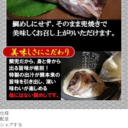
仕様
内容量
配送
鯛兜焼×2、昆布×2（鯛と一緒
Facebookでシェアする
新しいウィンドウで開きます。
Xでシェアする
新しいウィンドウで開きます。
LINEでシェアする
新しいウィンドウで開きます。
送料
シェアする
にパックしております。）、
※配送先によって送料が異なる