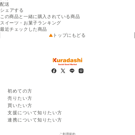
内容量
配送
水羊羹練り：60g×2個、熟果
Facebookでシェアする
新しいウィンドウで開きます。
Xでシェアする
新しいウィンドウで開きます。
LINEでシェアする
新しいウィンドウで開きます。
送料
シェアする
ゼリーグレープ：52g×2個、
※配送先によって送料が異なる
熟果ゼリーオレンジ：52g×2
可能性があります。
この商品と一緒に購入されている商品
出荷元
個、熟果ゼリーメロン：
クラダシから出荷
スイーツ・お菓子ランキング
配送業者
52g×2個 ／ 箱
ヤマト運輸
最近チェックした商品
原材料名
配送可能地域
【熟果ゼリー グレープ】果糖
全国
トップにもどる
ぶどう糖液糖（国内製造）、
果糖、濃縮グレープ果汁、り
んごピューレ、植物性クリー
ム（加工油脂、乳たん白、発
酵乳）／ゲル化剤（増粘多糖
類）、酸味料、香料、アカキ
ャベツ色素、クチナシ色素、
酸化防止剤（酵素処理ルチ
ン）、乳化剤、pH調整剤、
初めての方
（一部に乳成分・大豆・りん
Kuradashiとは
売りたい方
ごを含む）
ご利用ガイド
クラダシに出品する
買いたい方
【熱果ゼリーオレンジ】果糖
出品企業
ぶどう糖液糖（国内製造）、
商品一覧
支援について知りたい方
果糖、り んごピューレ、濃縮
ログイン・新規登録
支援レポート
連携について知りたい方
オレンジ果汁／ゲル化剤（増
支援先団体
自治体・企業
粘多糖類）、酸味料、香料、
クラダシ基金
ご利用規約