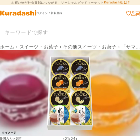
Kuradashiとは？
お買い物が社会貢献につながる、ソーシャルグッドマーケット
コンテンツに進
む
ログイン / 新規登録
ホーム
›
スイーツ・お菓子
›
その他スイーツ・お菓子
›
「サマーセット FZ-10R」
‹
›
8個入り×6箱
01
/
04