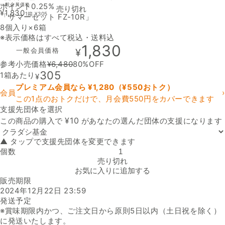
ポイント0.25%
一般会員価格
売り切れ
¥
1,830
1箱
¥
305
「サマーセット FZ-10R」
8個入り×6箱
※表示価格はすべて税込・送料込
1,830
一般会員価格
¥
参考小売価格
¥
6,480
80
%OFF
305
1箱あたり
¥
プレミアム会員なら ¥
1,280
（¥
550
おトク）
会員
›
この1点のおトクだけで、月会費550円をカバーできます
支援先団体を選択
支援先団体
¥
10
この商品の購入で
があなたの選んだ団体の支援になります
▲ タップで支援先団体を変更できます
個数
「サマーセット FZ-10R」の数量を減らす
売り切れ
お気に入りに追加する
販売期限
2024年12月22日 23:59
発送予定
※賞味期限内かつ、ご注文日から原則5日以内（土日祝を除く）
に発送いたします。