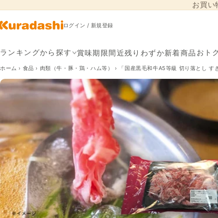
お買い
コンテンツに進
む
ログイン / 新規登録
賞味期限間近
残りわずか
新着商品
ランキングから探す
おト
ホーム
›
食品
›
肉類（牛・豚・鶏・ハム等）
›
「国産黒毛和牛A5等級 切り落とし 