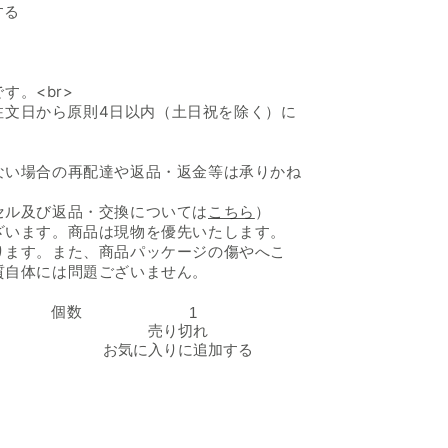
する
す。<br>
ご注文日から原則4日以内（土日祝を除く）に
ない場合の再配達や返品・返金等は承りかね
セル及び返品・交換については
こちら
）
ざいます。商品は現物を優先いたします。
ります。また、商品パッケージの傷やへこ
質自体には問題ございません。
個数
「国産黒毛和牛A5等級 切り落とし すき焼き・しゃぶしゃぶ
「国産黒毛和牛A5等級
売り切れ
お気に入りに追加する