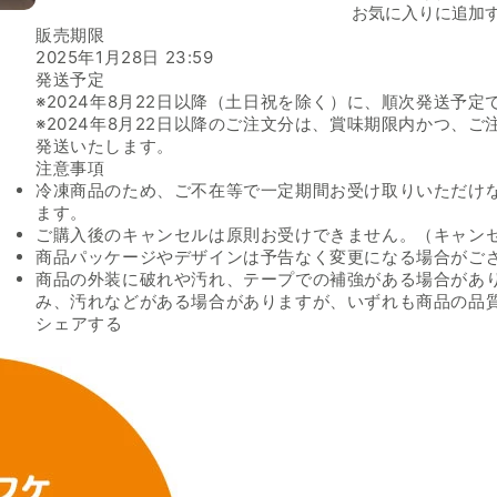
お気に入りに追加
販売期限
2025年1月28日 23:59
発送予定
※2024年8月22日以降（土日祝を除く）に、順次発送予定で
※2024年8月22日以降のご注文分は、賞味期限内かつ、
発送いたします。
注意事項
冷凍商品のため、ご不在等で一定期間お受け取りいただけ
ます。
ご購入後のキャンセルは原則お受けできません。（キャン
商品パッケージやデザインは予告なく変更になる場合がご
商品の外装に破れや汚れ、テープでの補強がある場合があ
み、汚れなどがある場合がありますが、いずれも商品の品
Facebookでシェアする
新しいウィンドウで開きます。
Xでシェアする
新しいウィンドウで開きます。
LINEでシェアする
新しいウィンドウで開きます。
シェアする