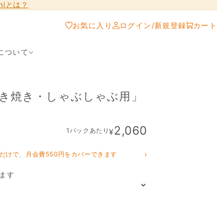
shiとは？
お気に入り
ログイン/新規登録
カート
について
すき焼き・しゃぶしゃぶ用」
2,060
1パックあたり
¥
›
だけで、月会費550円をカバーできます
ます
の数量を減らす
「国産黒毛和牛A5等級