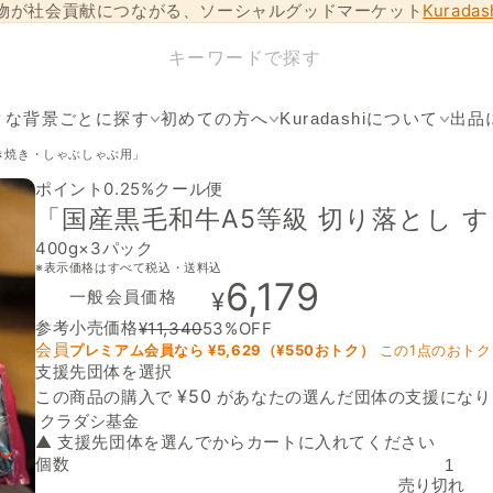
物が社会貢献につながる、ソーシャルグッドマーケット
Kurada
クな背景ごとに探す
初めての方へ
Kuradashiについて
出品
すき焼き・しゃぶしゃぶ用」
ポイント0.25%
クール便
「国産黒毛和牛A5等級 切り落とし 
400g×3パック
※表示価格はすべて税込・送料込
6,179
一般会員価格
¥
参考小売価格
¥
11,340
53
%OFF
会員
プレミアム会員なら ¥
5,629
（¥
550
おトク）
この1点のおトク
支援先団体を選択
支援先団体
¥
50
この商品の購入で
があなたの選んだ団体の支援になり
▲ 支援先団体を選んでからカートに入れてください
個数
「国産黒毛和牛A5等級 切り落とし すき焼き・しゃぶしゃぶ用」
売り切れ