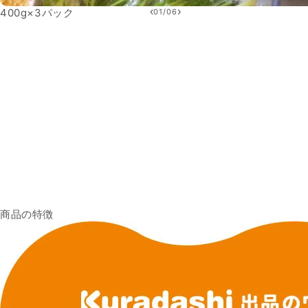
‹
›
400g×3パック
01
/
06
商品の特徴