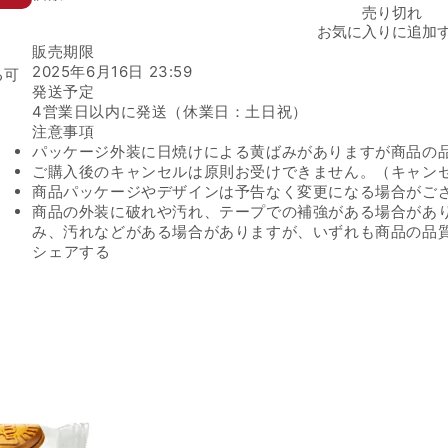
ロータス「ビスコフサンド ビスコフクリーム」の数量を減らす
売り切れ
お気に入りに追加
販売期限
2025年6月16日 23:59
る可
発送予定
4営業日以内に発送（休業日：土日祝）
注意事項
パッケージ外装に日焼けによる黄ばみがありますが商品の
ご購入後のキャンセルは原則お受けできません。（キャン
商品パッケージやデザインは予告なく変更になる場合がご
商品の外装に破れや汚れ、テープでの補強がある場合があ
み、汚れなどがある場合がありますが、いずれも商品の品
Facebookでシェアする
新しいウィンドウで開きます。
Xでシェアする
新しいウィンドウで開きます。
LINEでシェアする
新しいウィンドウで開きます。
シェアする