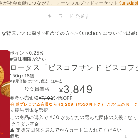
物が社会貢献につながる、ソーシャルグッドマーケット
Kurada
クな背景ごとに探す
初めての方へ
Kuradashiについて
出品
ポイント0.25%
#賞味期限が近い
ロータス「ビスコフサンド ビスコフ
150g×18個
※表示価格はすべて税込・送料込
3,849
一般会員価格
¥
参考小売価格
¥
7,192
54
%OFF
会員
プレミアム会員なら ¥
3,299
（¥
550
おトク）
この1点のおト
支援先団体を選択
支援先団体
¥
30
この商品の購入で
があなたの選んだ団体の支援になり
▲ 支援先団体を選んでからカートに入れてください
個数