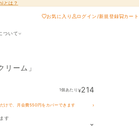
shiとは？
お気に入り
ログイン/新規登録
カート
について
クリーム」
214
1個あたり
¥
›
クだけで、月会費550円をカバーできます
ます