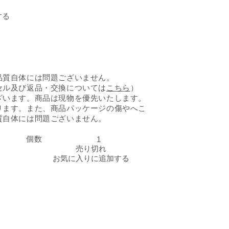
ロータス「ビスコフサン
する
品質自体には問題ございません。
セル及び返品・交換については
こちら
）
ざいます。商品は現物を優先いたします。
ります。また、商品パッケージの傷やへこ
質自体には問題ございません。
個数
ロータス「ビスコフサンド ビスコフクリーム」の数量を減ら
ロータス「ビスコフサン
売り切れ
お気に入りに追加する