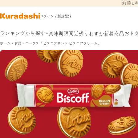
お買い
コンテンツに進
む
ログイン / 新規登録
賞味期限間近
残りわずか
新着商品
ランキングから探す
おト
ホーム
›
食品
›
ロータス「ビスコフサンド ビスコフクリーム」