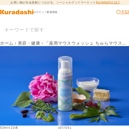
Kuradashiとは？
お買い物が社会貢献につながる、ソーシャルグッドマーケット
コンテンツに進
む
ログイン / 新規登録
ホーム
›
美容・健康
›
「薬用マウスウォッシュ ちゅらマウス（ボトル）」
‹
›
50ml×20本
01
/
05