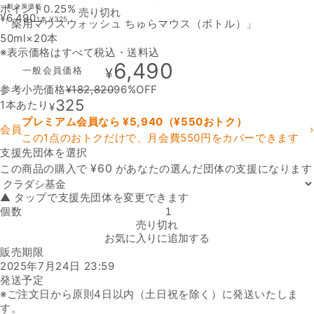
ポイント0.25%
一般会員価格
売り切れ
¥
6,490
1本
¥
325
「薬用マウスウォッシュ ちゅらマウス（ボトル）」
50ml×20本
※表示価格はすべて税込・送料込
6,490
一般会員価格
¥
参考小売価格
¥
182,820
96
%OFF
325
1本あたり
¥
プレミアム会員なら ¥
5,940
（¥
550
おトク）
会員
›
この1点のおトクだけで、月会費550円をカバーできます
支援先団体を選択
支援先団体
¥
60
この商品の購入で
があなたの選んだ団体の支援になります
▲ タップで支援先団体を変更できます
個数
「薬用マウスウォッシュ ちゅらマウス（ボトル）」の数量を減らす
売り切れ
お気に入りに追加する
販売期限
2025年7月24日 23:59
発送予定
※ご注文日から原則4日以内（土日祝を除く）に発送いたしま
す。