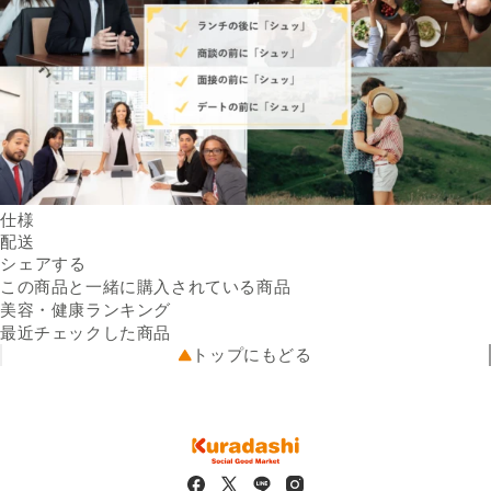
仕様
内容量
配送
50ml ／ 本
Facebookでシェアする
新しいウィンドウで開きます。
Xでシェアする
新しいウィンドウで開きます。
LINEでシェアする
新しいウィンドウで開きます。
全成分
送料
シェアする
グリチルリチン酸ジカリウム
※配送先によって送料が異なる
・塩化セチルピリジニウム
可能性があります。
この商品と一緒に購入されている商品
出荷元
（有効成分）、精製水（溶
クラダシから出荷
美容・健康ランキング
配送業者
剤）、濃グリセリン（湿潤
ヤマト運輸
最近チェックした商品
配送可能地域
剤）、エタノール（溶剤）、
全国
トップにもどる
ポリオキシエチレン硬化ヒマ
シ油（可溶剤）、クエン酸ナ
トリウム（pH調整剤）、 3-
メチル-1、3-ブタンジオール
（溶剤）、ピロリン酸ナトリ
ウム・ポリリン酸ナトリウ