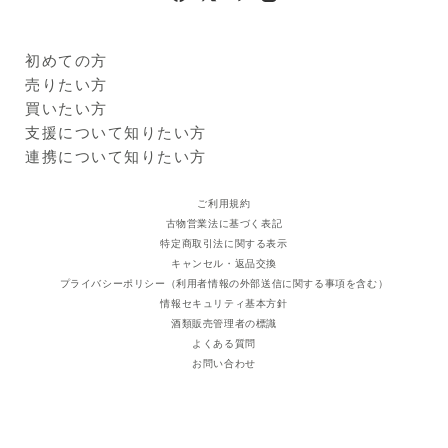
ム・DL-リンゴ酸・炭酸水素
ナトリウム・リン酸・クエン
酸（pH調整剤）、アラントイ
初めての方
ン・加水分解卵殻膜・海藻エ
Kuradashiとは
売りたい方
キス （2）・トウキエキス
ご利用ガイド
クラダシに出品する
買いたい方
（1）・シャクヤクエキス・ロ
出品企業
ーズマリーエキス・ワレモコ
商品一覧
支援について知りたい方
ウエキス・ローヤルゼリーエ
ログイン・新規登録
支援レポート
連携について知りたい方
キス・クマザサエキス・ドク
支援先団体
自治体・企業
ダミエキス・アロエエキス
クラダシ基金
ご利用規約
（2）・ホエイ（2）・チャエ
古物営業法に基づく表記
キス（1）ツボクサエキス（湿
特定商取引法に関する表示
潤剤）、サッカリンナトリウ
キャンセル・返品交換
ム（甘味剤）、1、3-ブチレ
プライバシーポリシー（利用者情報の外部送信に関する事項を含む）
ングリコール・無水エタノー
情報セキュリティ基本方針
ル（溶剤）、ラウリル硫酸ナ
酒類販売管理者の標識
トリウム（発泡剤）、l-メン
よくある質問
トール（香味剤）、パラオキ
お問い合わせ
シ安息香酸メチル（防腐
剤）、香料（着香剤）
使用上又は保管上の注意
・本品の使用により、 アレル
ギー症状（例えば発疹、発