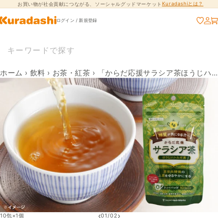
Kuradashiとは？
お買い物が社会貢献につながる、ソーシャルグッドマーケット
コンテンツに進
む
ログイン / 新規登録
ホーム
›
飲料
›
お茶・紅茶
›
「からだ応援サラシア茶ほうじハトムギ茶」
‹
›
10包×1個
01
/
02