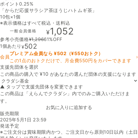
ポイント0.25%
「からだ応援サラシア茶ほうじハトムギ茶」
10包×1個
※表示価格はすべて税込・送料込
1,052
一般会員価格
¥
参考小売価格
¥
1,296
61
%OFF
502
1個あたり
¥
プレミアム会員なら ¥
502
（¥
550
おトク）
会員
›
この1点のおトクだけで、月会費550円をカバーできます
支援先団体を選択
支援先団体
¥
10
この商品の購入で
があなたの選んだ団体の支援になります
▲ タップで支援先団体を変更できます
この商品は「えらんでクラダシ」内でのみご購入いただけま
す。
お気に入りに追加する
販売期限
2025年5月1日 23:59
発送予定
※ご注文分は賞味期限内かつ、ご注文日から原則10日以内（土