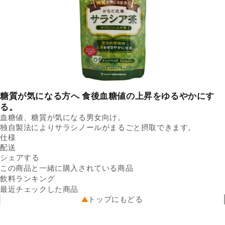
糖質が気になる方へ 食後血糖値の上昇をゆるやかにす
る。
血糖値、糖質が気になる男女向け。
独自製法によりサラシノールがまるごと摂取できます。
仕様
内容量
配送
32g（3.2g×10包） ／ 個
Facebookでシェアする
新しいウィンドウで開きます。
Xでシェアする
新しいウィンドウで開きます。
LINEでシェアする
新しいウィンドウで開きます。
原材料名
送料
シェアする
サラシアエキス顆粒（国内製
※配送先によって送料が異なる
造（水溶性食物繊維、サラシ
可能性があります。
この商品と一緒に購入されている商品
出荷元
アエキス末））、はとむぎ、
クラダシから出荷
飲料ランキング
配送業者
ほうじ茶／環状オリゴ糖
ヤマト運輸
最近チェックした商品
栄養成分
配送可能地域
（1包（3.2g）あたり）エネ
全国
トップにもどる
ルギー：6kcal、たんぱく
質：0.3g、脂質：0.1g、炭水