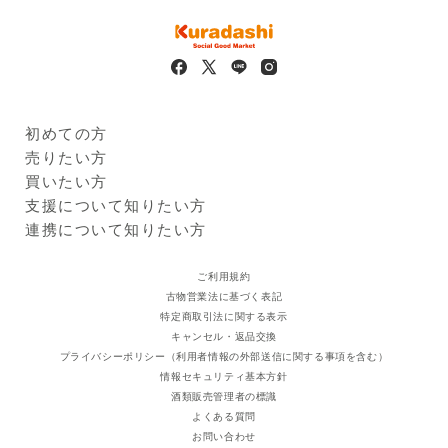
化物：2g、食塩相当量：
0.001g
保存方法
高温多湿、直射日光を避け、
なるべく冷暗所に保存してく
ださい。
摂取上の注意
・本品は、疾病の診断、治
療、予防を目的としたもので
初めての方
はありません。
Kuradashiとは
売りたい方
・疾病に罹患している場合は
ご利用ガイド
クラダシに出品する
買いたい方
医師に、医薬品を服用してい
出品企業
る場合は医師、薬剤師に相談
商品一覧
支援について知りたい方
してください。
ログイン・新規登録
支援レポート
連携について知りたい方
・体調に異変を感じた際は、
支援先団体
自治体・企業
速やかに摂取を中止し、医師
クラダシ基金
ご利用規約
に相談してください。
古物営業法に基づく表記
・本品は、疾病に罹患してい
特定商取引法に関する表示
る者、未成年者、妊産婦（妊
キャンセル・返品交換
娠を計画している者を含
プライバシーポリシー（利用者情報の外部送信に関する事項を含む）
む。）及び授乳婦を対象に開
情報セキュリティ基本方針
発された食品ではありませ
酒類販売管理者の標識
ん。
よくある質問
・開封後は、チャックをしっ
お問い合わせ
かり閉めて保管し、早めにお