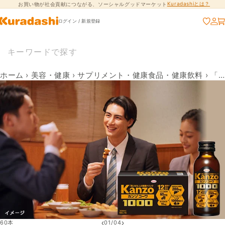
Kuradashiとは？
お買い物が社会貢献につながる、ソーシャルグッドマーケット
コンテンツに進
む
ログイン / 新規登録
ホーム
›
美容・健康
›
サプリメント・健康食品・健康飲料
›
「カンゾコーワドリンク1000」
‹
›
60本
01
/
04