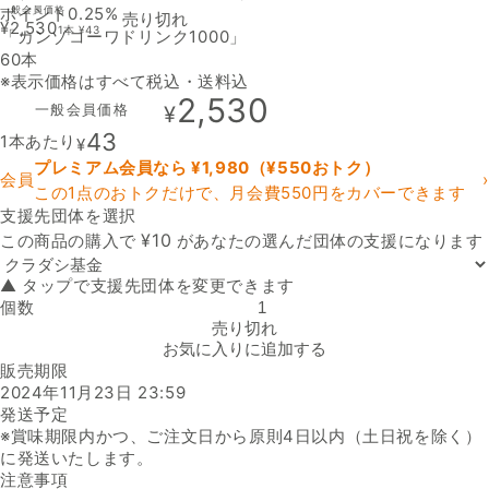
ポイント0.25%
一般会員価格
売り切れ
¥
2,530
1本
¥
43
「カンゾコーワドリンク1000」
60本
※表示価格はすべて税込・送料込
2,530
一般会員価格
¥
43
1本あたり
¥
プレミアム会員なら ¥
1,980
（¥
550
おトク）
会員
›
この1点のおトクだけで、月会費550円をカバーできます
支援先団体を選択
支援先団体
¥
10
この商品の購入で
があなたの選んだ団体の支援になります
▲ タップで支援先団体を変更できます
個数
「カンゾコーワドリンク1000」の数量を減らす
売り切れ
お気に入りに追加する
販売期限
2024年11月23日 23:59
発送予定
※賞味期限内かつ、ご注文日から原則4日以内（土日祝を除く）
に発送いたします。
注意事項