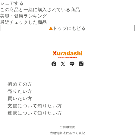
Facebookでシェアする
新しいウィンドウで開きます。
Xでシェアする
新しいウィンドウで開きます。
LINEでシェアする
新しいウィンドウで開きます。
原材料名
送料
シェアする
エリスリトール、オルニチ
※配送先によって送料が異なる
ン、豚肝臓加水分解物、ウコ
可能性があります。
この商品と一緒に購入されている商品
出荷元
ン抽出物／アラニン、安定剤
クラダシから出荷
美容・健康ランキング
配送業者
（増粘多糖類）、クエン酸、
ヤマト運輸
最近チェックした商品
配送可能地域
香料、保存料（安息香酸 エリ
全国
トップにもどる
スリトール（アメリカ製
造）、オルニチン、豚肝臓加
水分解物、ウコン抽出物、葛
の花 抽出物／アラニン、安定
剤（増粘多糖類）、クエン
酸、保存料（安息香酸Na、ブ
チルパラベン）、 リンゴ酸、
乳化剤、香料、甘味料（スク
ラロース、アセスルファム
初めての方
K）、ナイアシン、V.B6、
Kuradashiとは
売りたい方
V.B2、ロイシン、V.B1、バリ
ご利用ガイド
クラダシに出品する
買いたい方
ン、イソロイシン
出品企業
栄養成分
1本（100ml）あたりエネルギ
商品一覧
支援について知りたい方
ー：21kcal、たんぱく質：
ログイン・新規登録
支援レポート
連携について知りたい方
4.3g、脂質：0g、炭水化物：
支援先団体
自治体・企業
1.4g、食塩相当量：0.02g
クラダシ基金
ご利用規約
注意事項
1日1本（100ml）を目安にお
古物営業法に基づく表記