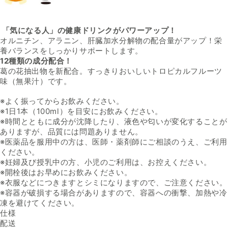
「気になる人」の健康ドリンクがパワーアップ！
オルニチン、アラニン、肝臓加水分解物の配合量がアップ！栄
養バランスをしっかりサポートします。
12種類の成分配合！
葛の花抽出物を新配合。すっきりおいしいトロピカルフルーツ
味（無果汁）です。
※よく振ってからお飲みください。
※1日1本（100ml）を目安にお飲みください。
※時間とともに成分が沈降したり、液色や匂いが変化することが
ありますが、品質には問題ありません。
※医薬品を服用中の方は、医師・薬剤師にご相談のうえ、ご利用
ください。
※妊婦及び授乳中の方、小児のご利用は、お控えください。
※開栓後はお早めにお飲みください。
※衣服などにつきますとシミになりますので、ご注意ください。
※容器が破損する場合がありますので、容器への衝撃、加熱や冷
凍を避けてください。
仕様
内容量
配送
100ml ／ 本