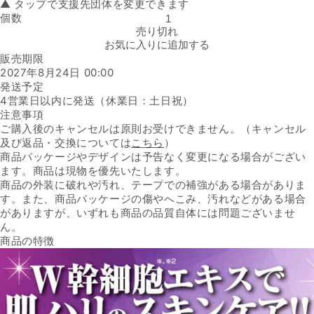
▲ タップで支援先団体を変更できます
個数
「W幹細胞エキス配合美容液」の数量を減らす
売り切れ
お気に入りに追加する
販売期限
2027年8月24日 00:00
発送予定
4営業日以内に発送（休業日：土日祝）
注意事項
ご購入後のキャンセルは原則お受けできません。（キャンセル
及び返品・交換については
こちら
）
商品パッケージやデザインは予告なく変更になる場合がござい
ます。商品は現物を優先いたします。
商品の外装に破れや汚れ、テープでの補強がある場合がありま
す。また、商品パッケージの傷やへこみ、汚れなどがある場合
がありますが、いずれも商品の品質自体には問題ございませ
ん。
商品の特徴