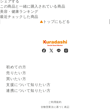
Facebookでシェアする
新しいウィンドウで開きます。
Xでシェアする
新しいウィンドウで開きます。
LINEでシェアする
新しいウィンドウで開きます。
全成分
送料
シェアする
水、グリセリン、DPG、BG、
※配送先によって送料が異なる
メチルグルセス-10、アラント
可能性があります。
この商品と一緒に購入されている商品
出荷元
イン、ベタイン、カルボマ
クラダシから出荷
美容・健康ランキング
配送業者
ー、ヒアルロン酸Na、アセチ
ヤマト運輸／佐川急便
最近チェックした商品
配送可能地域
ルヒアルロン酸Na、加水分解
全国
トップにもどる
ヒアルロン酸、α-アルブチ
ン、パルミトイルトリペプチ
ド-38、ヒドロキシプロピル
シクロデキストリン、スクワ
ラン、加水分解コラーゲン、
ダイズ種子エキス、タチバナ
果皮エキス、セイヨウトチノ
キ種子エキス、加水分解ロー
ヤルゼリータンパク、ヒト幹
初めての方
細胞順化培養液エキス、リン
Kuradashiとは
売りたい方
ゴ果実培養細胞エキス、レシ
ご利用ガイド
クラダシに出品する
買いたい方
チン、キサンタンガム、（ク
出品企業
エン酸／乳酸／リノール酸／
商品一覧
支援について知りたい方
オレイン酸）ギリセリル、オ
ログイン・新規登録
支援レポート
連携について知りたい方
リーブ果実油、ポリソルベー
支援先団体
自治体・企業
ト60、1,2-ヘキサンジオー
クラダシ基金
ご利用規約
ル、カプリリルグリコール、
古物営業法に基づく表記
トロポロン、ビフィズス菌発