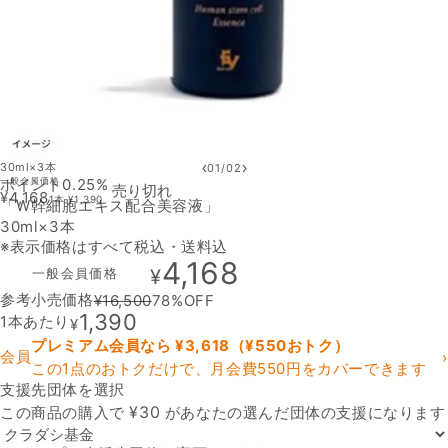
‹
›
30ml×3本
01
/
02
ポイント0.25%
一般会員価格
売り切れ
¥
4,168
1本
¥
1,390
「W幹細胞エキス配合美容液」
30ml×3本
※表示価格はすべて税込・送料込
4,168
一般会員価格
¥
参考小売価格
¥
16,500
78
%OFF
1,390
1本あたり
¥
プレミアム会員なら ¥
3,618
（¥
550
おトク）
会員
›
この1点のおトクだけで、月会費550円をカバーできます
支援先団体を選択
支援先団体
¥
30
この商品の購入で
があなたの選んだ団体の支援になります