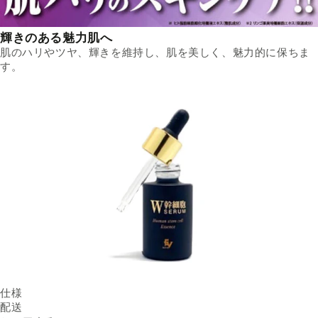
輝きのある魅力肌へ
肌のハリやツヤ、輝きを維持し、肌を美しく、魅力的に保ちま
す。
仕様
内容量
配送
30ml ／ 本