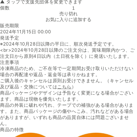
▲ タップで支援先団体を変更できます
個数
Pasco「プチブール」の数量を減らす
売り切れ
お気に入りに追加する
販売期限
2024年11月15日 00:00
発送予定
※2024年10月28日以降の平日に、順次発送予定です。
<br>2024年10月28日以降のご注文分は、賞味期限内かつ、ご
注文日から原則4日以内（土日祝を除く）に発送いたします。
注意事項
冷凍商品のため、ご不在等で一定期間お受け取りいただけない
場合の再配達や返品・返金等は承りかねます。
ご購入後のキャンセルは原則お受けできません。（キャンセル
及び返品・交換については
こちら
）
商品パッケージやデザインは予告なく変更になる場合がござい
ます。商品は現物を優先いたします。
商品の外装に破れや汚れ、テープでの補強がある場合がありま
す。また、商品パッケージの傷やへこみ、汚れなどがある場合
がありますが、いずれも商品の品質自体には問題ございませ
ん。
商品の特徴