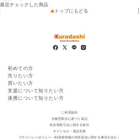
配送温度帯
ス、粉末麦芽、ショートニン
冷凍
最近チェックした商品
出荷元
グ、米粉、（一部に小麦を含
クラダシから出荷
トップにもどる
配送業者
む）
ヤマト運輸
栄養成分
配送可能地域
（1個あたり）エネルギー：
全国
55kcal、たんぱく質：1.7g、
脂質：0.6g、炭水化物：
10.6g、食塩相当量：0.2g
保存方法
-18℃以下で保存してくださ
い。
製造者の名称及び住所
敷島製パン株式会社
名古屋市東区白壁五丁目3
初めての方
賞味期限
2024年11月22日
Kuradashiとは
売りたい方
※
商品画像はイメージのため、実際の商品と異なる場合がござい
ご利用ガイド
クラダシに出品する
買いたい方
ます。
出品企業
※
本サービスに掲載しているアレルギー情報は、登録時点におけ
商品一覧
支援について知りたい方
るメーカー提供情報に基づいています。原材料の変更、製造ラ
ログイン・新規登録
支援レポート
連携について知りたい方
インの変更、製造過程での混入等により、実際の商品と異なる
支援先団体
自治体・企業
場合があります。必ずお手元の商品パッケージに記載された一
クラダシ基金
ご利用規約
括表示をご確認ください。
古物営業法に基づく表記
特定商取引法に関する表示
キャンセル・返品交換
プライバシーポリシー（利用者情報の外部送信に関する事項を含む）