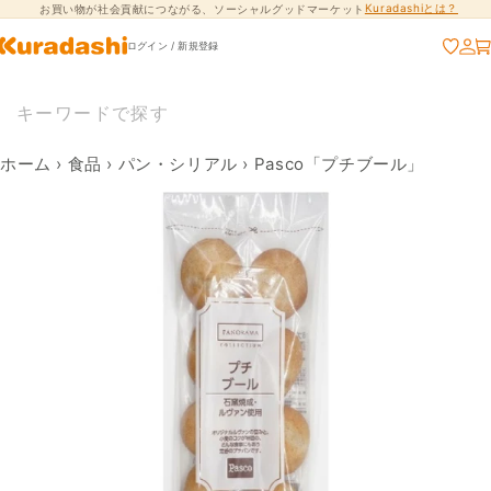
Kuradashiとは？
お買い物が社会貢献につながる、ソーシャルグッドマーケット
コンテンツに進
む
ログイン / 新規登録
ホーム
›
食品
›
パン・シリアル
›
Pasco「プチブール」