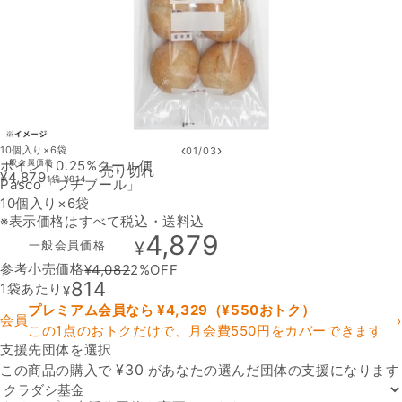
‹
›
10個入り×6袋
01
/
03
ポイント0.25%
一般会員価格
クール便
売り切れ
¥
4,879
1袋
¥
814
Pasco「プチブール」
10個入り×6袋
※表示価格はすべて税込・送料込
4,879
一般会員価格
¥
参考小売価格
¥
4,082
2
%OFF
814
1袋あたり
¥
プレミアム会員なら ¥
4,329
（¥
550
おトク）
会員
›
この1点のおトクだけで、月会費550円をカバーできます
支援先団体を選択
支援先団体
¥
30
この商品の購入で
があなたの選んだ団体の支援になります