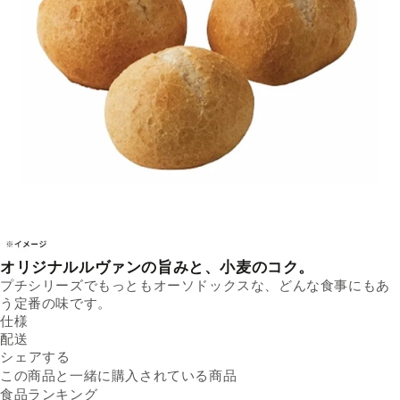
オリジナルルヴァンの旨みと、小麦のコク。
プチシリーズでもっともオーソドックスな、どんな食事にもあ
う定番の味です。
仕様
内容量
配送
10個 ／ 袋
Facebookでシェアする
新しいウィンドウで開きます。
Xでシェアする
新しいウィンドウで開きます。
LINEでシェアする
新しいウィンドウで開きます。
原材料名
送料
シェアする
小麦粉（国内製造）、ライ麦
※配送先によって送料が異なる
粉、発酵種、植物油脂、食
可能性があります。
この商品と一緒に購入されている商品
クール便
塩、パン酵母、モルトエキ
5kg未満（330円）
食品ランキング