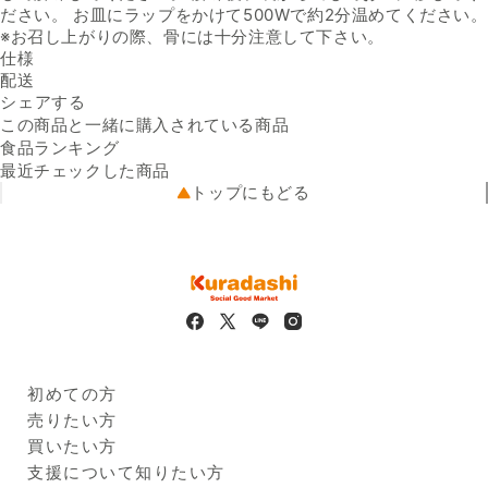
ださい。 お皿にラップをかけて500Wで約2分温めてください。
※お召し上がりの際、骨には十分注意して下さい。
仕様
内容量
配送
100g（固形量70g）×2袋／パ
Facebookでシェアする
新しいウィンドウで開きます。
Xでシェアする
新しいウィンドウで開きます。
LINEでシェアする
新しいウィンドウで開きます。
送料
シェアする
ック
※配送先によって送料が異なる
原材料名
アカウオ（グリーンランド
可能性があります。
この商品と一緒に購入されている商品
クール便
産）、ごぼう（国産）、米発
5kg未満（330円）
食品ランキング
配送温度帯
酵調味料、醤油、砂糖、水
冷凍
最近チェックした商品
出荷元
飴、蛋白加水分解物、醸造酢
クラダシから出荷
トップにもどる
配送業者
／増粘剤（加工でん粉）、
ヤマト運輸
配送可能地域
（一部に大豆・小麦を含む）
全国
栄養成分
（100gあたり）エネルギー：
152kcal、たんぱく質：
11.7g、脂質：6.0g、炭水化
物：11.9g、食塩相当量：1.0g
保存方法
冷凍（-18°C以下）で保存し
てください
製造者の名称及び住所
株式会社五和
初めての方
埼玉県川口市東領家2-9-1
Kuradashiとは
売りたい方
賞味期限
2025年01月04日
ご利用ガイド
クラダシに出品する
買いたい方
※
商品画像はイメージのため、実際の商品と異なる場合がござい
出品企業
ます。特にご希望がございましたら、現在の商品を確認させて
商品一覧
支援について知りたい方