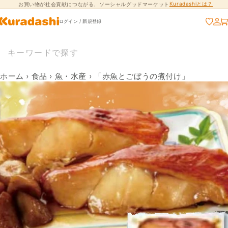
Kuradashiとは？
お買い物が社会貢献につながる、ソーシャルグッドマーケット
コンテンツに進
む
ログイン / 新規登録
ホーム
›
食品
›
魚・水産
›
「赤魚とごぼうの煮付け」