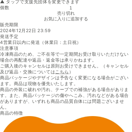
▲ タップで支援先団体を変更できます
個数
「赤魚とごぼうの煮付け」の数量を減らす
売り切れ
お気に入りに追加する
販売期限
2024年12月22日 23:59
発送予定
4営業日以内に発送（休業日：土日祝）
注意事項
冷凍商品のため、ご不在等で一定期間お受け取りいただけない
場合の再配達や返品・返金等は承りかねます。
ご購入後のキャンセルは原則お受けできません。（キャンセル
及び返品・交換については
こちら
）
商品パッケージやデザインは予告なく変更になる場合がござい
ます。商品は現物を優先いたします。
商品の外装に破れや汚れ、テープでの補強がある場合がありま
す。また、商品パッケージの傷やへこみ、汚れなどがある場合
がありますが、いずれも商品の品質自体には問題ございませ
ん。
商品の特徴