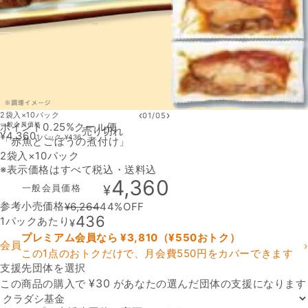
‹
›
2袋入×10パック
01
/
05
ポイント0.25%
一般会員価格
クール便
売り切れ
¥
4,360
1パック
¥
436
「赤魚とごぼうの煮付け」
2袋入×10パック
※表示価格はすべて税込・送料込
4,360
一般会員価格
¥
参考小売価格
¥
6,264
44
%OFF
436
1パックあたり
¥
プレミアム会員なら ¥
3,810
（¥
550
おトク）
会員
›
この1点のおトクだけで、月会費550円をカバーできます
支援先団体を選択
支援先団体
¥
30
この商品の購入で
があなたの選んだ団体の支援になります