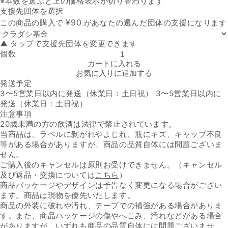
※本数を選ぶと上の価格表示が切り替わります
支援先団体を選択
支援先団体
¥
90
この商品の購入で
があなたの選んだ団体の支援になります
▲ タップで支援先団体を変更できます
個数
フランス産 白泡「アラン・トーマス・ヴァン・ムスー・ブリュット」
カートに入れる
お気に入りに追加する
発送予定
3〜5営業日以内に発送（休業日：土日祝） 3〜5営業日以内に
発送（休業日：土日祝）
注意事項
20歳未満の方の飲酒は法律で禁止されています。
当商品は、ラベルに剝がれやよじれ、瓶にキズ、キャップ不良
等がある場合がありますが、商品の品質自体には問題ございま
せん。
ご購入後のキャンセルは原則お受けできません。（キャンセル
及び返品・交換については
こちら
）
商品パッケージやデザインは予告なく変更になる場合がござい
ます。商品は現物を優先いたします。
商品の外装に破れや汚れ、テープでの補強がある場合がありま
す。また、商品パッケージの傷やへこみ、汚れなどがある場合
がありますが、いずれも商品の品質自体には問題ございませ