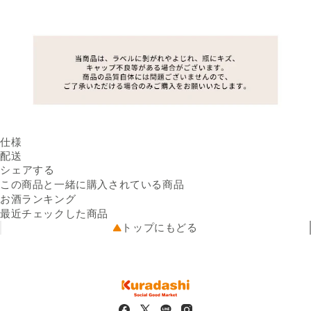
仕様
内容量
配送
750ml ／ 本
Facebookでシェアする
新しいウィンドウで開きます。
Xでシェアする
新しいウィンドウで開きます。
LINEでシェアする
新しいウィンドウで開きます。
原産国
送料
シェアする
フランス
※配送先によって送料が異なる
タイプ
白スパークリング
可能性があります。
この商品と一緒に購入されている商品
味わい
出荷元
辛口
出品者直送
お酒ランキング
品種
配送業者
アイレン100％
佐川急便
最近チェックした商品
アルコール度数
配送可能地域
11.0%
全国
トップにもどる
販売者の名称及び住所
株式会社クラダシ 一関営業所
岩手県一関市駅前38番地1 テ
ラス石橋2階 事務所3
※
商品画像はイメージのため、実際の商品と異なる場合がござい
ます。特にご希望がございましたら、現在の商品を確認させて
いただきますのでご連絡くださいますようお願い申し上げま