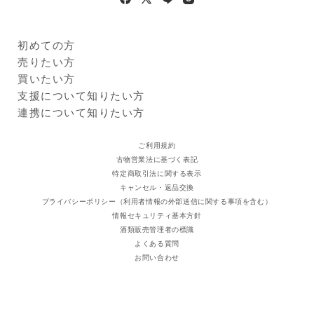
す。
※
原材料表示・アレルギー情報は商品画像・現物の一括表示ラベ
ルからご確認ください。食品の原材料表示については、掲載の
初めての方
内容と実物の表記が異なることがございます。お手元に届きま
Kuradashiとは
売りたい方
したら実物の一括表示にて、原材料等をご確認くださいますよ
ご利用ガイド
クラダシに出品する
買いたい方
うお願い申し上げます。
出品企業
※
法令により20歳未満への酒類販売はいたしません。20歳未満
商品一覧
支援について知りたい方
の飲酒は法律で禁止されています。
ログイン・新規登録
支援レポート
連携について知りたい方
支援先団体
自治体・企業
クラダシ基金
ご利用規約
古物営業法に基づく表記
特定商取引法に関する表示
キャンセル・返品交換
プライバシーポリシー（利用者情報の外部送信に関する事項を含む）
情報セキュリティ基本方針
酒類販売管理者の標識
よくある質問
お問い合わせ