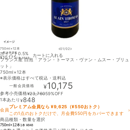
‹
›
750ml×12本
01
/
02
ポイント0.5%
一般会員価格
カートに入れる
¥
10,175
1本
¥
848
フランス産 白泡「アラン・トーマス・ヴァン・ムスー・ブリュ
ット」
750ml×12本
※表示価格はすべて税込・送料込
10,175
一般会員価格
¥
参考小売価格
¥
23,760
59
%OFF
848
1本あたり
¥
プレミアム会員なら ¥
9,625
（¥
550
おトク）
会員
›
この1点のおトクだけで、月会費550円をカバーできます
商品種類・数量を選択
750ml×12本
1本 ¥848