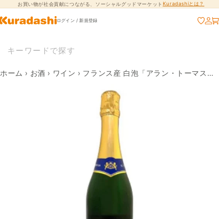
Kuradashiとは？
お買い物が社会貢献につながる、ソーシャルグッドマーケット
コンテンツに進
む
ログイン / 新規登録
ホーム
›
お酒
›
ワイン
›
フランス産 白泡「アラン・トーマス・ヴァン・ムスー・ブリュット」