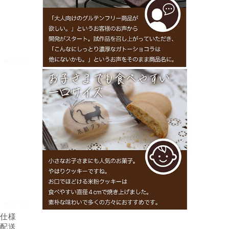
仕様
内容量
配送
ガトーショコラ：5本入×2