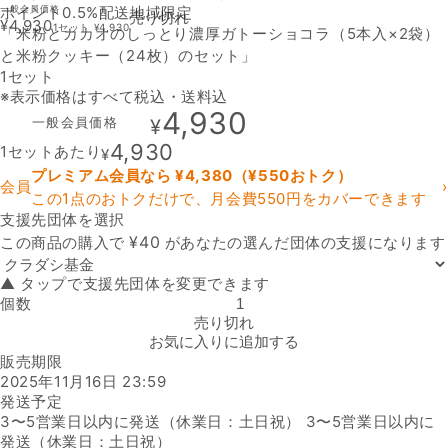
ポイント0.5%
一般会員価格
配送地域限定
売り切れ
¥
4,930
1セット
¥
4,930
「米粉とカカオのしっとり濃厚ガトーショコラ（5本入×2袋）
と米粉クッキー（24枚）のセット」
1セット
※表示価格はすべて税込・送料込
4,930
一般会員価格
¥
4,930
1セットあたり
¥
プレミアム会員なら ¥
4,380
（¥
550
おトク）
会員
›
この1点のおトクだけで、月会費550円をカバーできます
支援先団体を選択
支援先団体
¥
40
この商品の購入で
があなたの選んだ団体の支援になります
▲ タップで支援先団体を変更できます
個数
「米粉とカカオのしっとり濃厚ガトーショコラ（5本入×2袋）と米粉ク
売り切れ
お気に入りに追加する
販売期限
2025年11月16日 23:59
発送予定
3〜5営業日以内に発送（休業日：土日祝） 3〜5営業日以内に
発送（休業日：土日祝）