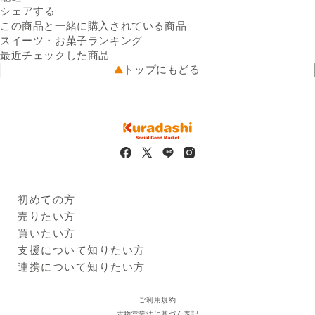
Facebookでシェアする
新しいウィンドウで開きます。
Xでシェアする
新しいウィンドウで開きます。
LINEでシェアする
新しいウィンドウで開きます。
送料
シェアする
袋、クッキー：24枚／セット
※配送先によって送料が異なる
原材料名
【米粉ガトーショコラ】液卵
可能性があります。
この商品と一緒に購入されている商品
出荷元
白（国内製造）、バター（国
出品者直送
スイーツ・お菓子ランキング
配送業者
内製造）、砂糖、米粉、アー
佐川急便
最近チェックした商品
配送可能地域
モンドパウダー、ココアパウ
青森県、岩手県、宮城県、秋
トップにもどる
ダー、ホワイトリカー／膨張
田県、山形県、福島県、茨城
剤、（一部に卵・乳成分・ア
県、栃木県、群馬県、埼玉
ーモンドを含む）
県、千葉県、東京都、神奈川
【米粉クッキー】米粉（国内
県、新潟県、富山県、石川
製造）、バター、アーモンド
県、福井県、山梨県、長野
パウダー、砂糖、豆乳、食塩
県、岐阜県、静岡県、愛知
／膨張剤、（一部に乳成分・
県、三重県、滋賀県、京都
アーモンド・大豆を含む）
府、大阪府、兵庫県、奈良
栄養成分
【米粉ガトーショコラ】（1本
県、和歌山県、鳥取県、島根
初めての方
あたり）エネルギー：
県、岡山県、広島県、山口
Kuradashiとは
売りたい方
142kcal、たんぱく質：
県、徳島県、香川県、愛媛
ご利用ガイド
クラダシに出品する
買いたい方
2.2g、脂質：9.5g、炭水化
県、高知県、福岡県、佐賀
出品企業
物：11.9g、食塩相当量：
県、長崎県、熊本県、大分
商品一覧
支援について知りたい方
0.2g
県、宮崎県、鹿児島県
ログイン・新規登録
支援レポート
連携について知りたい方
【米粉クッキー】（1枚あた
支援先団体
自治体・企業
り）エネルギー：43kcal、た
クラダシ基金
ご利用規約
んぱく質：0.6g、脂質：
古物営業法に基づく表記