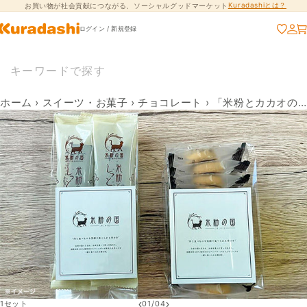
Kuradashiとは？
お買い物が社会貢献につながる、ソーシャルグッドマーケット
コンテンツに進
む
ログイン / 新規登録
ホーム
›
スイーツ・お菓子
›
チョコレート
›
「米粉とカカオのしっとり濃厚ガトーショコラ（5本入×2袋）と米粉クッキー（24枚）のセット」
‹
›
1セット
01
/
04