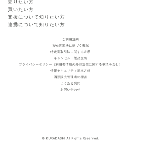
Kuradashiとは
売りたい方
油、グリコシルトレハロー
県、島根県、岡山県、広島
ご利用ガイド
クラダシに出品する
買いたい方
ス、加水分解水添デンプン、
県、山口県、徳島県、香川
出品企業
グルコシルヘスペリジン、マ
県、愛媛県、高知県、福岡
商品一覧
支援について知りたい方
ルトデキストリン、PPG-6デ
県、佐賀県、長崎県、熊本
ログイン・新規登録
支援レポート
連携について知りたい方
シルテトラデセス-30、（ク
県、大分県、宮崎県、鹿児島
支援先団体
自治体・企業
ロロフィリン／銅）複合体、
県
クラダシ基金
ご利用規約
クエン酸、トコフェロール、
古物営業法に基づく表記
キサンタンガム、カルボマ
特定商取引法に関する表示
ー、水酸化K、ペンテト酸
キャンセル・返品交換
5Na、フェノキシエタノール
プライバシーポリシー（利用者情報の外部送信に関する事項を含む）
使用方法
・初めてご使用する際は、中
情報セキュリティ基本方針
身が出るまでポンプを数回空
酒類販売管理者の標識
押ししてください。
よくある質問
お問い合わせ
・洗顔後、適量（1プッシュ）
を手に取り、顔全体になじま
せます。
・手のひらでやさしくしっか
りなじませてください。
・乾燥が気になる部分には重
© KURADASHI All Rights Reserved.