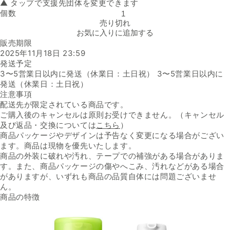
▲ タップで支援先団体を変更できます
個数
「オールインワン リフレッシュジェル（保湿美容液）」の数量を減ら
売り切れ
お気に入りに追加する
販売期限
2025年11月18日 23:59
発送予定
3〜5営業日以内に発送（休業日：土日祝） 3〜5営業日以内に
発送（休業日：土日祝）
注意事項
配送先が限定されている商品です。
ご購入後のキャンセルは原則お受けできません。（キャンセル
及び返品・交換については
こちら
）
商品パッケージやデザインは予告なく変更になる場合がござい
ます。商品は現物を優先いたします。
商品の外装に破れや汚れ、テープでの補強がある場合がありま
す。また、商品パッケージの傷やへこみ、汚れなどがある場合
がありますが、いずれも商品の品質自体には問題ございませ
ん。
商品の特徴