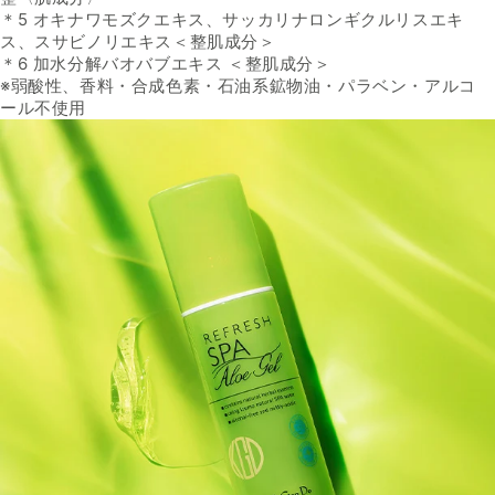
＊
5
オキナワモズクエキス、サッカリナロンギクルリスエキ
ス、
スサビノリエキス＜整肌成分＞
＊
6
加水分解バオバブエキス ＜整肌成分＞
※
弱酸性、香料・合成色素・石油系鉱物油・パラベン・アルコ
ー
ル不使用