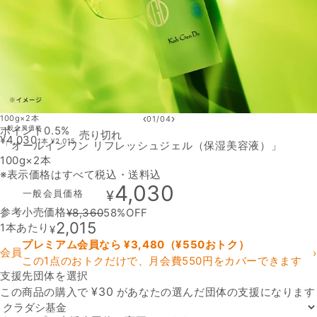
‹
›
100g×2本
01
/
04
ポイント0.5%
一般会員価格
売り切れ
¥
4,030
1本
¥
2,015
「オールインワン リフレッシュジェル（保湿美容液）」
100g×2本
※表示価格はすべて税込・送料込
4,030
一般会員価格
¥
参考小売価格
¥
8,360
58
%OFF
2,015
1本あたり
¥
プレミアム会員なら ¥
3,480
（¥
550
おトク）
会員
›
この1点のおトクだけで、月会費550円をカバーできます
支援先団体を選択
支援先団体
¥
30
この商品の購入で
があなたの選んだ団体の支援になります