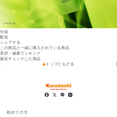
仕様
内容量
配送
100g／本
Facebookでシェアする
新しいウィンドウで開きます。
Xでシェアする
新しいウィンドウで開きます。
LINEでシェアする
新しいウィンドウで開きます。
全成分
送料
シェアする
水、プロパンジオール、グリ
※配送先によって送料が異なる
セリン、ジグリセリン、ペン
可能性があります。
この商品と一緒に購入されている商品
出荷元
チレングリコール、温泉水、
出品者直送
美容・健康ランキング
配送業者
シラカンバ樹液、ラベンダー
ヤマト運輸（宅急便コンパク
最近チェックした商品
花エキス、ローズマリー葉エ
ト）
トップにもどる
配送可能地域
キス、セージ葉エキス、シソ
北海道、青森県、岩手県、宮
葉エキス、ヨモギ葉エキス、
城県、秋田県、山形県、福島
ショウガ根茎エキス、アロエ
県、茨城県、栃木県、群馬
ベラ葉エキス、アロエベラ液
県、埼玉県、千葉県、東京
汁、アロエベラ葉汁、オキナ
都、神奈川県、新潟県、富山
ワモズクエキス、サッカリナ
県、石川県、福井県、山梨
ロンギクルリスエキス、スサ
県、長野県、岐阜県、静岡
ビノリエキス、加水分解バオ
県、愛知県、三重県、滋賀
バブエキス、BG、ベルガモッ
県、京都府、大阪府、兵庫
初めての方
ト果実油、ティーツリー葉
県、奈良県、和歌山県、鳥取