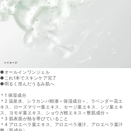
●
オールインワンジェル
●
これ
1
本でスキンケア完了
●
明るく澄んだうるみ肌へ
＊
1
保湿成分
＊
2
温泉水、シラカンバ樹液＜保湿成分＞、ラベンダー花エ
キ
ス、ローズマリー葉エキス、セージ葉エキス、シソ葉エキ
ス、ヨ
モギ葉エキス、ショウガ根エキス＜整肌成分＞
＊
3
肌表面が熱を帯びていること
＊
4
アロエベラ葉エキス、アロエベラ液汁、アロエベラ葉汁
整
〈
肌成分
〉