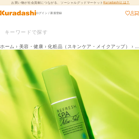
Kuradashiとは？
お買い物が社会貢献につながる、ソーシャルグッドマーケット
コンテンツに進
む
ログイン / 新規登録
ホーム
›
美容・健康
›
化粧品（スキンケア・メイクアップ）
›