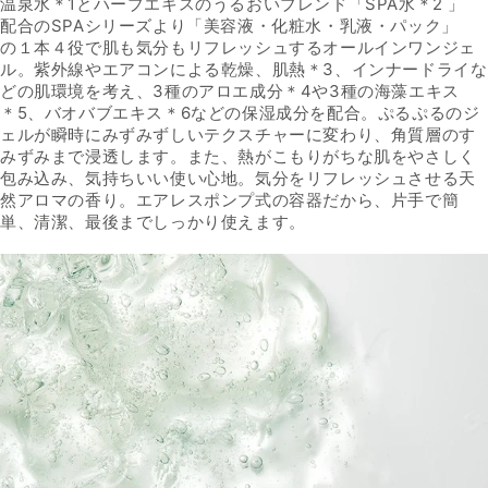
温泉水＊
1
とハーブエキスのうるおいブレンド「
SPA
水＊
2
」
配
合の
SPA
シリーズより「美容液・化粧水・乳液・パック」
の
１本４役で肌も気分もリフレッシュするオールインワンジェ
ル。
紫外線やエアコンによる乾燥、肌熱＊
3
、インナードライな
どの
肌環境を考え、
3
種のアロエ成分＊
4
や
3
種の海藻エキス
＊
5
、
バオバブエキス＊
6
などの保湿成分を配合。ぷるぷるのジ
ェルが
瞬時にみずみずしいテクスチャーに変わり、角質層のす
みずみま
で浸透します。また、熱がこもりがちな肌をやさしく
包み込み、
気持ちいい使い心地。気分をリフレッシュさせる天
然アロマの香
り。エアレスポンプ式の容器だから、片手で簡
単、清潔、最後ま
でしっかり使えます。