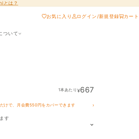
shiとは？
お気に入り
ログイン/新規登録
カート
について
667
1本あたり
¥
›
クだけで、月会費550円をカバーできます
ます