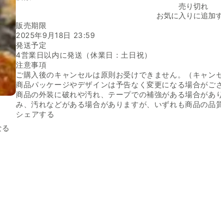
日清オイリオ「こめ油」の数量を減らす
売り切れ
お気に入りに追加
販売期限
2025年9月18日 23:59
発送予定
4営業日以内に発送（休業日：土日祝）
注意事項
ご購入後のキャンセルは原則お受けできません。（キャン
商品パッケージやデザインは予告なく変更になる場合がご
商品の外装に破れや汚れ、テープでの補強がある場合があ
み、汚れなどがある場合がありますが、いずれも商品の品
Facebookでシェアする
新しいウィンドウで開きます。
Xでシェアする
新しいウィンドウで開きます。
LINEでシェアする
新しいウィンドウで開きます。
シェアする
なる