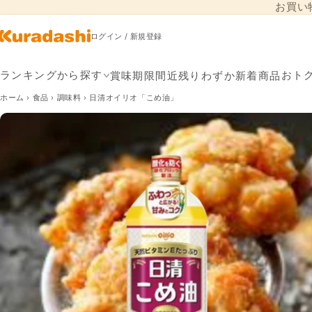
お買い
コンテンツに進
む
ログイン / 新規登録
賞味期限間近
残りわずか
新着商品
ランキングから探す
おト
ホーム
›
食品
›
調味料
›
日清オイリオ「こめ油」