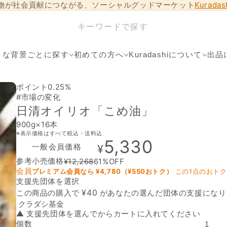
物が社会貢献につながる、ソーシャルグッドマーケット
Kurada
クな背景ごとに探す
初めての方へ
Kuradashiについて
出品
ポイント0.25%
#市場の変化
日清オイリオ「こめ油」
900g×16本
※表示価格はすべて税込・送料込
5,330
一般会員価格
¥
参考小売価格
¥
12,268
61
%OFF
会員
プレミアム会員なら ¥
4,780
（¥
550
おトク）
この1点のおト
支援先団体を選択
支援先団体
¥
40
この商品の購入で
があなたの選んだ団体の支援になり
▲ 支援先団体を選んでからカートに入れてください
個数