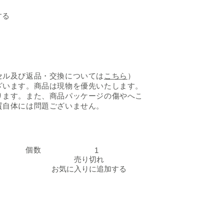
日清オイリオ「こめ油」
する
セル及び返品・交換については
こちら
）
ざいます。商品は現物を優先いたします。
ります。また、商品パッケージの傷やへこ
質自体には問題ございません。
個数
日清オイリオ「こめ油」の数量を減らす
日清オイリオ「こめ油」
売り切れ
お気に入りに追加する