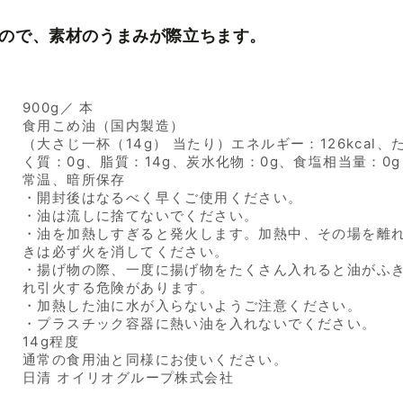
ので、素材のうまみが際立ちます。
900g／ 本
食用こめ油（国内製造）
（大さじ一杯（14g） 当たり）エネルギー：126kcal、
く質：0g、脂質：14g、炭水化物：0g、食塩相当量：0g
常温、暗所保存
・開封後はなるべく早くご使用ください。
・油は流しに捨てないでください。
・油を加熱しすぎると発火します。加熱中、その場を離
きは必ず火を消してください。
・揚げ物の際、一度に揚げ物をたくさん入れると油がふ
れ引火する危険があります。
・加熱した油に水が入らないようご注意ください。
・プラスチック容器に熱い油を入れないでください。
14g程度
通常の食用油と同様にお使いください。
日清 オイリオグループ株式会社