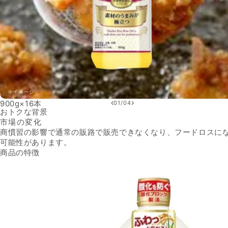
‹
›
900g×16本
01
/
04
おトクな背景
市場の変化
商慣習の影響で通常の販路で販売できなくなり、フードロスに
可能性があります。
商品の特徴