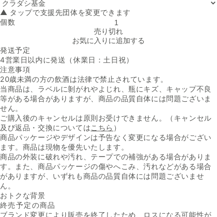
▲ タップで支援先団体を変更できます
個数
スペイン産 赤「マサマドーレ レッドブレンド 2020」の数量を減らす
売り切れ
お気に入りに追加する
発送予定
4営業日以内に発送（休業日：土日祝）
注意事項
20歳未満の方の飲酒は法律で禁止されています。
当商品は、ラベルに剝がれやよじれ、瓶にキズ、キャップ不良
等がある場合がありますが、商品の品質自体には問題ございま
せん。
ご購入後のキャンセルは原則お受けできません。（キャンセル
及び返品・交換については
こちら
）
商品パッケージやデザインは予告なく変更になる場合がござい
ます。商品は現物を優先いたします。
商品の外装に破れや汚れ、テープでの補強がある場合がありま
す。また、商品パッケージの傷やへこみ、汚れなどがある場合
がありますが、いずれも商品の品質自体には問題ございませ
ん。
おトクな背景
終売予定の商品
ブランド変更により販売を終了したため、ロスになる可能性が