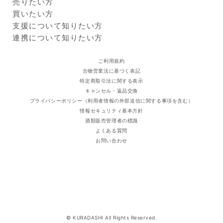
Kuradashiとは
売りたい方
るメーカー提供情報に基づいています。原材料の変更、製造ラ
ご利用ガイド
クラダシに出品する
買いたい方
インの変更、製造過程での混入等により、実際の商品と異なる
出品企業
場合があります。必ずお手元の商品パッケージに記載された一
商品一覧
支援について知りたい方
括表示をご確認ください。
ログイン・新規登録
支援レポート
連携について知りたい方
※
法令により20歳未満への酒類販売はいたしません。20歳未満
支援先団体
自治体・企業
の飲酒は法律で禁止されています。
クラダシ基金
ご利用規約
古物営業法に基づく表記
特定商取引法に関する表示
キャンセル・返品交換
プライバシーポリシー（利用者情報の外部送信に関する事項を含む）
情報セキュリティ基本方針
酒類販売管理者の標識
よくある質問
お問い合わせ
© KURADASHI All Rights Reserved.