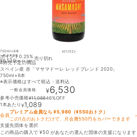
‹
›
750ml×6本
01
/
02
ポイント0.25%
一般会員価格
売り切れ
¥
6,530
1本
¥
1,089
#終売予定の商品
スペイン産 赤「マサマドーレ レッドブレンド 2020」
750ml×6本
※表示価格はすべて税込・送料込
6,530
一般会員価格
¥
参考小売価格
¥
11,088
46
%OFF
1,089
1本あたり
¥
プレミアム会員なら ¥
5,980
（¥
550
おトク）
会員
›
この1点のおトクだけで、月会費550円をカバーできます
支援先団体を選択
支援先団体
¥
50
この商品の購入で
があなたの選んだ団体の支援になります