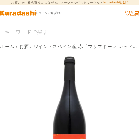
Kuradashiとは？
お買い物が社会貢献につながる、ソーシャルグッドマーケット
コンテンツに進
む
ログイン / 新規登録
ホーム
›
お酒
›
ワイン
›
スペイン産 赤「マサマドーレ レッドブレンド 2020」