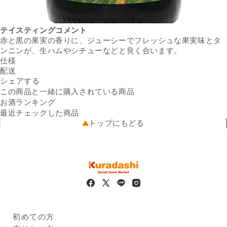
テイスティングコメント
赤と黒の果実の香りに、ジューシーでフレッシュな果実味とタ
ンニンが、生ハムやシチューなどと良く合います。
仕様
内容量
配送
750ml／本
Facebookでシェアする
新しいウィンドウで開きます。
Xでシェアする
新しいウィンドウで開きます。
LINEでシェアする
新しいウィンドウで開きます。
原産国
送料
シェアする
スペイン
※配送先によって送料が異なる
商品名
マサマドーレレッドブレンド
可能性があります。
この商品と一緒に購入されている商品
出荷元
2020
クラダシから出荷
お酒ランキング
タイプ
赤
配送業者
佐川急便
最近チェックした商品
味わい
ミディアムボディ
配送可能地域
全国
トップにもどる
品種
ガルナッチャ50％、テンプラ
ニーリョ50％
アルコール度数
14.5％
販売者の名称及び住所
株式会社クラダシ 一関営業所
岩手県一関市駅前38番地1 テ
ラス石橋2階 事務所3
※
商品画像はイメージのため、実際の商品と異なる場合がござい
ます。
初めての方
※
本サービスに掲載しているアレルギー情報は、登録時点におけ