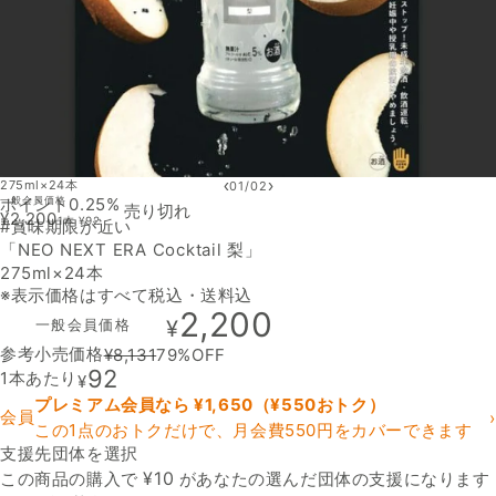
‹
›
275ml×24本
01
/
02
ポイント0.25%
一般会員価格
売り切れ
¥
2,200
1本
¥
92
#賞味期限が近い
「NEO NEXT ERA Cocktail 梨」
275ml×24本
※表示価格はすべて税込・送料込
2,200
一般会員価格
¥
参考小売価格
¥
8,131
79
%OFF
92
1本あたり
¥
プレミアム会員なら ¥
1,650
（¥
550
おトク）
会員
›
この1点のおトクだけで、月会費550円をカバーできます
支援先団体を選択
支援先団体
¥
10
この商品の購入で
があなたの選んだ団体の支援になります