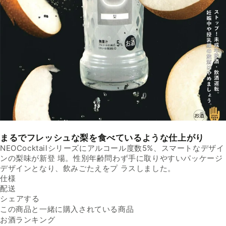
まるでフレッシュな梨を食べているような仕上がり
NEOCocktailシリーズにアルコール度数5%、スマートなデザイ
ンの梨味が新登 場。性別年齢問わず手に取りやすいパッケージ
デザインとなり、飲みごたえをプ ラスしました。
仕様
内容量
配送
275ml／本
Facebookでシェアする
新しいウィンドウで開きます。
Xでシェアする
新しいウィンドウで開きます。
LINEでシェアする
新しいウィンドウで開きます。
原材料名
送料
シェアする
ウォッカ、果糖ぶどう糖液
※配送先によって送料が異なる
糖、マルトオリゴ糖、梨エキ
可能性があります。
この商品と一緒に購入されている商品
出荷元
ス、食塩／炭酸、酸味料、甘
クラダシから出荷
お酒ランキング