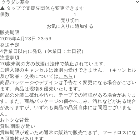
▲ タップで支援先団体を変更できます
個数
「NEO NEXT ERA Cocktail 梨」の数量を減らす
売り切れ
お気に入りに追加する
販売期限
2025年4月23日 23:59
発送予定
4営業日以内に発送（休業日：土日祝）
注意事項
20歳未満の方の飲酒は法律で禁止されています。
ご購入後のキャンセルは原則お受けできません。（キャンセル
及び返品・交換については
こちら
）
商品パッケージやデザインは予告なく変更になる場合がござい
ます。商品は現物を優先いたします。
商品の外装に破れや汚れ、テープでの補強がある場合がありま
す。また、商品パッケージの傷やへこみ、汚れなどがある場合
がありますが、いずれも商品の品質自体には問題ございませ
ん。
おトクな背景
賞味期限が近い
賞味期限が近いため通常の販路で販売できず、フードロスにな
る可能性があります。