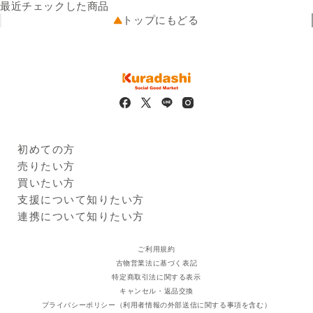
配送業者
味料（アセスルファムK、ス
ヤマト運輸
最近チェックした商品
配送可能地域
クラロース）、香料、ビタミ
全国
トップにもどる
ンC
アルコール度数
5％
販売者の名称及び住所
株式会社クラダシ 一関営業所
岩手県一関市駅前38番地1 テ
ラス石橋2階 事務所3
賞味期限
2025年04月30日
※
商品画像はイメージのため、実際の商品と異なる場合がござい
ます。
初めての方
※
本サービスに掲載しているアレルギー情報は、登録時点におけ
Kuradashiとは
売りたい方
るメーカー提供情報に基づいています。原材料の変更、製造ラ
ご利用ガイド
クラダシに出品する
買いたい方
インの変更、製造過程での混入等により、実際の商品と異なる
出品企業
場合があります。必ずお手元の商品パッケージに記載された一
商品一覧
支援について知りたい方
括表示をご確認ください。
ログイン・新規登録
支援レポート
連携について知りたい方
※
法令により20歳未満への酒類販売はいたしません。20歳未満
支援先団体
自治体・企業
の飲酒は法律で禁止されています。
クラダシ基金
ご利用規約
古物営業法に基づく表記
特定商取引法に関する表示
キャンセル・返品交換
プライバシーポリシー（利用者情報の外部送信に関する事項を含む）