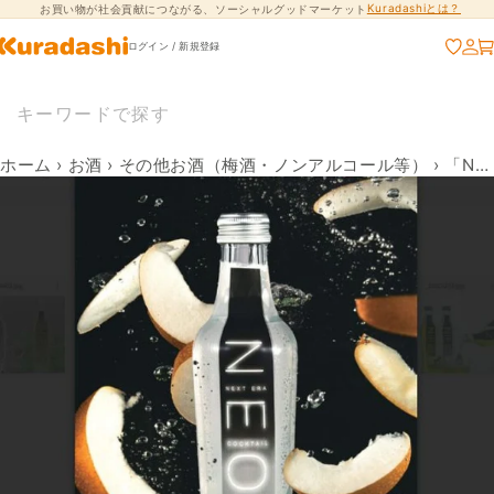
Kuradashiとは？
お買い物が社会貢献につながる、ソーシャルグッドマーケット
コンテンツに進
む
ログイン / 新規登録
ホーム
›
お酒
›
その他お酒（梅酒・ノンアルコール等）
›
「NEO NEXT ERA Cocktail 梨」