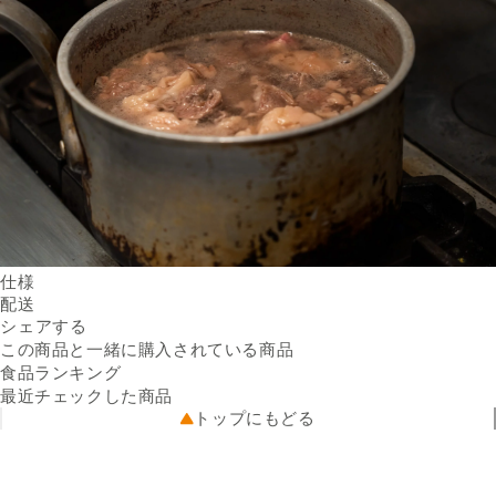
仕様
内容量
配送
1kg／パック
Facebookでシェアする
新しいウィンドウで開きます。
Xでシェアする
新しいウィンドウで開きます。
LINEでシェアする
新しいウィンドウで開きます。
原材料名
送料
シェアする
国産黒毛和牛
※配送先によって送料が異なる
保存方法
冷凍
可能性があります。
この商品と一緒に購入されている商品
賞味期限
クール便
出荷日から30日
5kg以上10kg未満（440円）
食品ランキング
※
配送温度帯
商品画像はイメージのため、実際の商品と異なる場合がござい
冷凍
最近チェックした商品
出荷元
ます。
出品者直送
トップにもどる
※
配送業者
本サービスに掲載しているアレルギー情報は、登録時点におけ
ヤマト運輸
配送可能地域
るメーカー提供情報に基づいています。原材料の変更、製造ラ
全国
インの変更、製造過程での混入等により、実際の商品と異なる