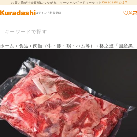
Kuradashiとは？
お買い物が社会貢献につながる、ソーシャルグッドマーケット
コンテンツに進
む
ログイン / 新規登録
ホーム
›
食品
›
肉類（牛・豚・鶏・ハム等）
›
格之進「国産黒毛和牛 スジ肉」