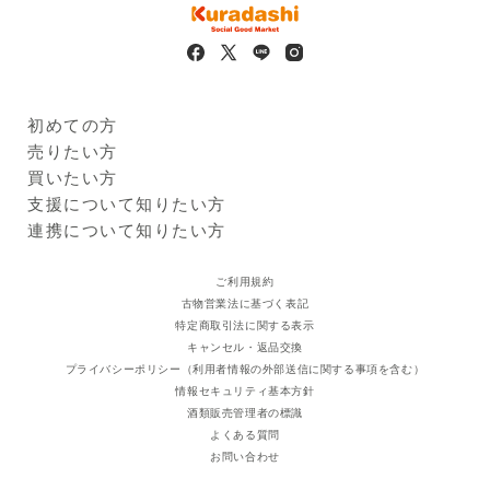
場合があります。必ずお手元の商品パッケージに記載された一
括表示をご確認ください。
初めての方
Kuradashiとは
売りたい方
ご利用ガイド
クラダシに出品する
買いたい方
出品企業
商品一覧
支援について知りたい方
ログイン・新規登録
支援レポート
連携について知りたい方
支援先団体
自治体・企業
クラダシ基金
ご利用規約
古物営業法に基づく表記
特定商取引法に関する表示
キャンセル・返品交換
プライバシーポリシー（利用者情報の外部送信に関する事項を含む）
情報セキュリティ基本方針
酒類販売管理者の標識
よくある質問
お問い合わせ