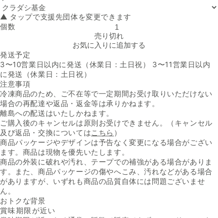
▲ タップで支援先団体を変更できます
個数
格之進「国産黒毛和牛 スジ肉」の数量を減らす
売り切れ
お気に入りに追加する
発送予定
3〜10営業日以内に発送（休業日：土日祝） 3〜11営業日以内
に発送（休業日：土日祝）
注意事項
冷凍商品のため、ご不在等で一定期間お受け取りいただけない
場合の再配達や返品・返金等は承りかねます。
離島への配送はいたしかねます。
ご購入後のキャンセルは原則お受けできません。（キャンセル
及び返品・交換については
こちら
）
商品パッケージやデザインは予告なく変更になる場合がござい
ます。商品は現物を優先いたします。
商品の外装に破れや汚れ、テープでの補強がある場合がありま
す。また、商品パッケージの傷やへこみ、汚れなどがある場合
がありますが、いずれも商品の品質自体には問題ございませ
ん。
おトクな背景
賞味期限が近い