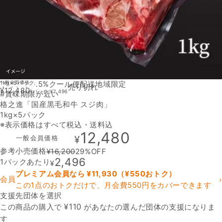
1kg×5パック
ポイント0.5%
一般会員価格
クール便
配送地域限定
売り切れ
¥
12,480
1パック
¥
2,496
#賞味期限が近い
格之進「国産黒毛和牛 スジ肉」
1kg×5パック
※表示価格はすべて税込・送料込
12,480
一般会員価格
¥
参考小売価格
¥
16,200
29
%OFF
2,496
1パックあたり
¥
プレミアム会員なら ¥
11,930
（¥
550
おトク）
会員
›
この1点のおトクだけで、月会費550円をカバーできます
支援先団体を選択
支援先団体
¥
110
この商品の購入で
があなたの選んだ団体の支援になりま
す