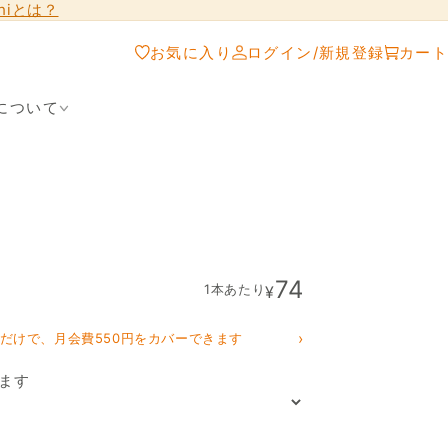
shiとは？
お気に入り
ログイン/新規登録
カート
について
74
1本あたり
¥
›
クだけで、月会費550円をカバーできます
ます