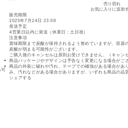
伊藤園「Aroma Spa ゆず」の数量を減らす
売り切れ
お気に入りに追加
販売期限
2025年7月24日 23:59
発送予定
4営業日以内に発送（休業日：土日祝）
注意事項
賞味期限まで炭酸が保持されるよう努めていますが、容器
炭酸が弱まる可能性がございます。
ご購入後のキャンセルは原則お受けできません。（キャン
商品パッケージやデザインは予告なく変更になる場合がご
商品の外装に破れや汚れ、テープでの補強がある場合があ
る可
み、汚れなどがある場合がありますが、いずれも商品の品
Facebookでシェアする
新しいウィンドウで開きます。
Xでシェアする
新しいウィンドウで開きます。
LINEでシェアする
新しいウィンドウで開きます。
シェアする