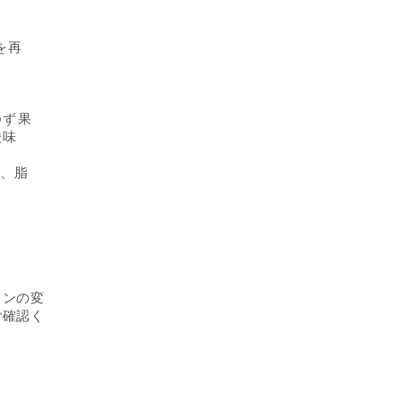
を再
ゆず果
酸味
g、脂
インの変
ご確認く