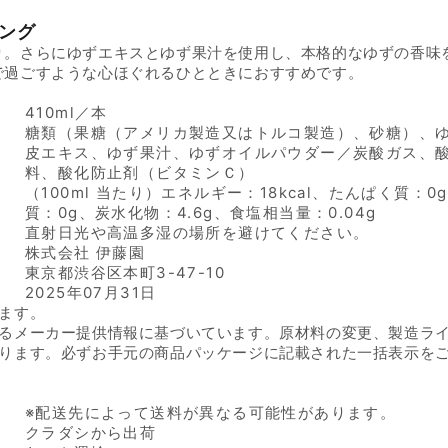
ング
り。さらにゆずエキスとゆず果汁を使用し、本格的なゆずの香味
で過ごすような心ほぐれるひとときにおすすめです。
410ml／本
糖類（果糖（アメリカ製造又はトルコ製造）、砂糖）、
皮エキス、ゆず果汁、ゆずオイルパウダー／炭酸ガス、
料、酸化防止剤（ビタミンＣ）
（100ml 当たり）エネルギー：18kcal、たんぱく質：0
質：0g、炭水化物：4.6g、食塩相当量：0.04g
直射日光や高温多湿の場所を避けてください。
株式会社 伊藤園
東京都渋谷区本町3-47-10
2025年07月31日
ます。
るメーカー提供情報に基づいています。原材料の変更、製造ラ
ります。必ずお手元の商品パッケージに記載された一括表示を
※配送先によって送料が異なる可能性があります。
クラダシから出荷