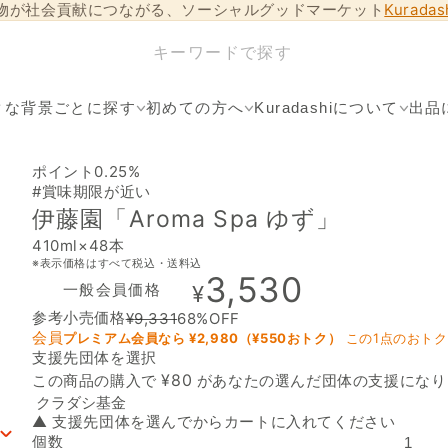
物が社会貢献につながる、ソーシャルグッドマーケット
Kurada
クな背景ごとに探す
初めての方へ
Kuradashiについて
出品
ポイント0.25%
#賞味期限が近い
伊藤園「Aroma Spa ゆず」
410ml×48本
※表示価格はすべて税込・送料込
3,530
一般会員価格
¥
参考小売価格
¥
9,331
68
%OFF
会員
プレミアム会員なら ¥
2,980
（¥
550
おトク）
この1点のおト
支援先団体を選択
支援先団体
¥
80
この商品の購入で
があなたの選んだ団体の支援になり
▲ 支援先団体を選んでからカートに入れてください
個数