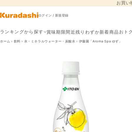
お買い
コンテンツに進
む
ログイン / 新規登録
賞味期限間近
残りわずか
新着商品
ランキングから探す
おト
ホーム
›
飲料
›
水・ミネラルウォーター・炭酸水
›
伊藤園「Aroma Spa ゆず」