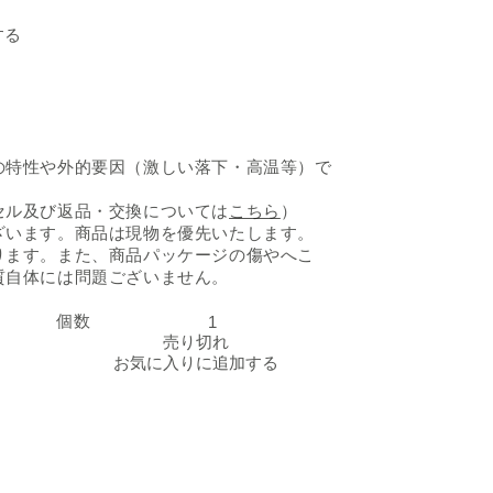
伊藤園「Aroma Spa
する
の特性や外的要因（激しい落下・高温等）で
セル及び返品・交換については
こちら
）
ざいます。商品は現物を優先いたします。
ります。また、商品パッケージの傷やへこ
質自体には問題ございません。
個数
伊藤園「Aroma Spa ゆず」の数量を減らす
伊藤園「Aroma Spa
売り切れ
お気に入りに追加する