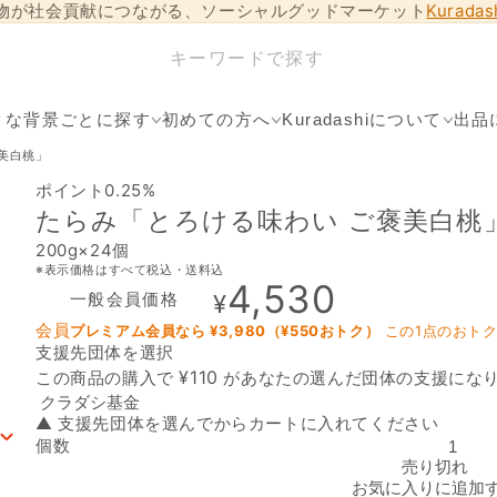
物が社会貢献につながる、ソーシャルグッドマーケット
Kurada
クな背景ごとに探す
初めての方へ
Kuradashiについて
出品
美白桃」
ポイント0.25%
たらみ「とろける味わい ご褒美白桃
200g×24個
※表示価格はすべて税込・送料込
4,530
一般会員価格
¥
会員
プレミアム会員なら ¥
3,980
（¥
550
おトク）
この1点のおト
支援先団体を選択
支援先団体
¥
110
この商品の購入で
があなたの選んだ団体の支援にな
▲ 支援先団体を選んでからカートに入れてください
個数
たらみ「とろける味わい ご褒美白桃」の数量を減らす
売り切れ
お気に入りに追加