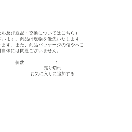
セル及び返品・交換については
こちら
）
ざいます。商品は現物を優先いたします。
ります。また、商品パッケージの傷やへこ
質自体には問題ございません。
個数
たらみ「とろける味わい ご褒美白桃」の数量を減らす
たらみ「とろける味わい
売り切れ
お気に入りに追加する