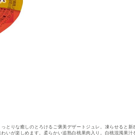
うっとりな癒しのとろけるご褒美デザートジュレ。凍らせると新
味わいが楽しめます。柔らかい追熟白桃果肉入り。白桃混濁果汁