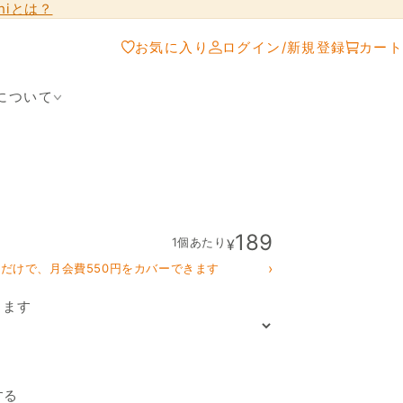
shiとは？
お気に入り
ログイン/新規登録
カート
について
」
189
1個あたり
¥
›
クだけで、月会費550円をカバーできます
ります
たらみ「とろける味わい
する