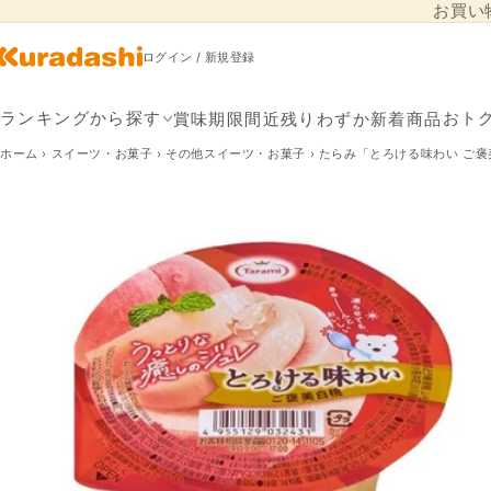
お買い
コンテンツに進
む
ログイン / 新規登録
賞味期限間近
残りわずか
新着商品
ランキングから探す
おト
ホーム
›
スイーツ・お菓子
›
その他スイーツ・お菓子
›
たらみ「とろける味わい ご褒