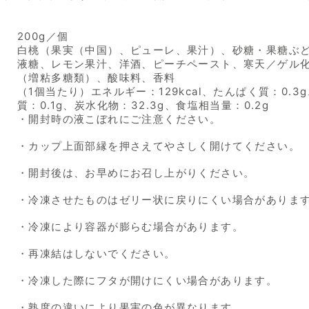
200g／個
白桃（果実（中国）、ピューレ、果汁）、砂糖・果糖ぶ
液糖、レモン果汁、洋酒、ピーチペースト、寒天／ゲル
（増粘多糖類）、酸味料、香料
（1個当たり）エネルギー：129kcal、たんぱく質：0.3
質：0.1g、炭水化物：32.3g、食塩相当量：0.2g
・開封時の液こぼれにご注意ください。
・カップ上面部縁を押さえてやさしく開けてください。
・開封後は、お早めにお召し上がりください。
・冷凍させたものはゼリー状に戻りにくい場合がありま
・冷凍により容器が膨らむ場合があります。
・再凍結はしないでください。
・冷凍した際にフタが開けにくい場合があります。
・熟度の違いにより果実の色が異なります。