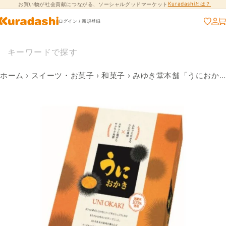
Kuradashiとは？
お買い物が社会貢献につながる、ソーシャルグッドマーケット
コンテンツに進
む
ログイン / 新規登録
ホーム
›
スイーツ・お菓子
›
和菓子
›
みゆき堂本舗「うにおかき」