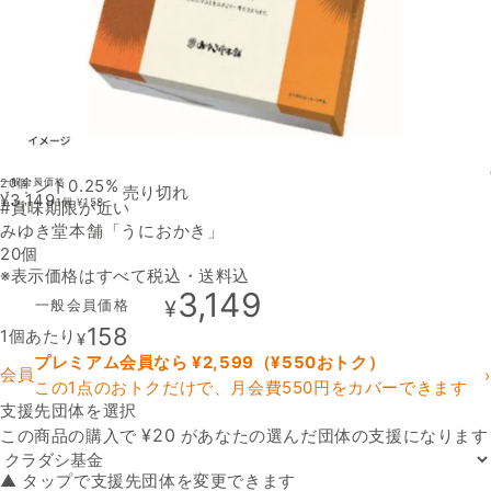
20個
ポイント0.25%
一般会員価格
売り切れ
¥
3,149
1個
¥
158
#賞味期限が近い
みゆき堂本舗「うにおかき」
20個
※表示価格はすべて税込・送料込
3,149
一般会員価格
¥
158
1個あたり
¥
プレミアム会員なら ¥
2,599
（¥
550
おトク）
会員
›
この1点のおトクだけで、月会費550円をカバーできます
支援先団体を選択
支援先団体
¥
20
この商品の購入で
があなたの選んだ団体の支援になります
▲ タップで支援先団体を変更できます