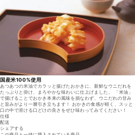
国産米100%使用
あつあつの米油でカラッと揚げたおかきに、新鮮なウニだれを
たっぷりと掛け、まろやかな味わいに仕上げました。 「米油」
で揚げることでおかき本来の風味を損なわず、ウニだれの甘み
と旨みがより一層引き立ちます！ おかきの食感が軽く、スッと
口の中で溶ける口どけの良さをぜひ味わってみてください！
仕様
内容量
配送
40g／個
Facebookでシェアする
新しいウィンドウで開きます。
Xでシェアする
新しいウィンドウで開きます。
LINEでシェアする
新しいウィンドウで開きます。
原材料名
送料
シェアする
もち米（国産）、植物油脂、
※配送先によって送料が異なる
うに調味液（練りうに、水あ
可能性があります。
この商品と一緒に購入されている商品