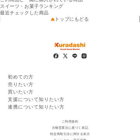
出荷元
め、みりん、異性化液糖、食
クラダシから出荷
スイーツ・お菓子ランキング
配送業者
塩、加糖卵黄、酒粕粉末、た
ヤマト運輸
最近チェックした商品
配送可能地域
ん白加水分解物、ほたてエキ
全国
トップにもどる
ス、砂糖、しょうゆ）、発酵
調味液、食塩／調味料（アミ
ノ酸等）、着色料（カロチノ
イド）、香料、増粘剤（タマ
リンド）、香辛料抽出物、甘
味料（ステビア）、（一部に
卵・小麦・大豆を含む）
※本品製造工場では乳成分、落
初めての方
花生、えび、かにを含む製品
Kuradashiとは
売りたい方
を生産しています。
ご利用ガイド
クラダシに出品する
買いたい方
栄養成分
（1袋40gあたり）エネルギ
出品企業
ー：225kcal、たんぱく質：
商品一覧
支援について知りたい方
1.3g、脂質：14.6g、炭水化
ログイン・新規登録
支援レポート
連携について知りたい方
物：22.1g、食塩相当量：
支援先団体
自治体・企業
0.5g
クラダシ基金
ご利用規約
保存方法
常温（直射日光・高温多湿を
古物営業法に基づく表記
避け、密閉容器にて保存）
特定商取引法に関する表示
販売者の名称及び住所
株式会社みゆき堂本舗