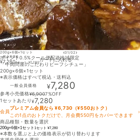
‹
›
200g×6個×1セット
01
/
02
ポイント0.5%
一般会員価格
クール便
配送地域限定
カートに入れる
¥
7,280
1セット
¥
7,280
「牛肉問屋のこだわりビーフシチュー」
200g×6個×1セット
※表示価格はすべて税込・送料込
7,280
一般会員価格
¥
参考小売価格
¥
6,900
7
%OFF
7,280
1セットあたり
¥
プレミアム会員なら ¥
6,730
（¥
550
おトク）
会員
›
この1点のおトクだけで、月会費550円をカバーできます
商品種類・数量を選択
200g×6個×1セット
1セット ¥7,280
※本数を選ぶと上の価格表示が切り替わります
支援先団体を選択