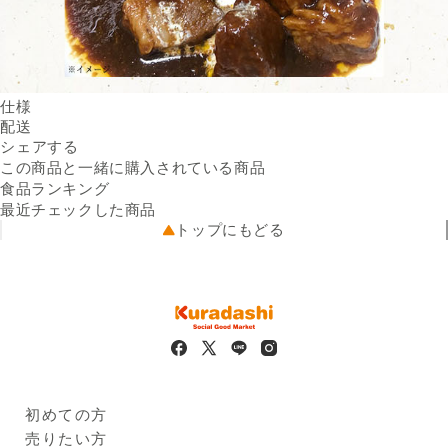
仕様
内容量
配送
200g／個
Facebookでシェアする
新しいウィンドウで開きます。
Xでシェアする
新しいウィンドウで開きます。
LINEでシェアする
新しいウィンドウで開きます。
送料
シェアする
※6個セットにてお届けします
※配送先によって送料が異なる
原材料名
牛肉（アメリカ産）、ビーフ
可能性があります。
この商品と一緒に購入されている商品
クール便
シチューソース（デミグラス
5kg未満（330円）
食品ランキング
配送温度帯
ソース、ビーフエキス調味
冷凍
最近チェックした商品
出荷元
料、乳製品、砂糖、味噌、食
出品者直送
トップにもどる
配送業者
塩）／カラメル色素、増粘剤
ヤマト運輸
配送可能地域
（加工澱粉）、調味料（アミ
青森県、岩手県、宮城県、秋
ノ酸等）、加工澱粉、焼成カ
田県、山形県、福島県、茨城
ルシウム、（一部に乳成分・
県、栃木県、群馬県、埼玉
小麦・大豆・牛肉・豚肉・鶏
県、千葉県、東京都、神奈川
肉を含む）
県、新潟県、富山県、石川
栄養成分
（100gあたり）エネルギー：
県、福井県、山梨県、長野
239kcal、たんぱく質：
県、岐阜県、静岡県、愛知
8.5g、脂質：19.6g、炭水化
県、三重県、滋賀県、京都
初めての方
物：5.2g、食塩相当量：0.6g
府、大阪府、兵庫県、奈良
Kuradashiとは
売りたい方
保存方法
－18℃以下で保存してくださ
県、和歌山県、鳥取県、島根