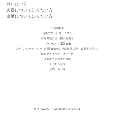
ご利用ガイド
クラダシに出品する
買いたい方
い。
県、岡山県、広島県、山口
出品企業
販売者の名称及び住所
株式会社ニイチク
県、徳島県、香川県、愛媛
商品一覧
支援について知りたい方
東京都江東区東雲2-11-22
県、高知県、福岡県、佐賀
ログイン・新規登録
支援レポート
連携について知りたい方
賞味期限
出荷日より冷凍保存で30日以
県、長崎県、熊本県、大分
支援先団体
自治体・企業
上
県、宮崎県、鹿児島県
クラダシ基金
ご利用規約
※
商品画像はイメージのため、実際の商品と異なる場合がござい
古物営業法に基づく表記
ます。
特定商取引法に関する表示
※
本サービスに掲載しているアレルギー情報は、登録時点におけ
キャンセル・返品交換
るメーカー提供情報に基づいています。原材料の変更、製造ラ
プライバシーポリシー（利用者情報の外部送信に関する事項を含む）
インの変更、製造過程での混入等により、実際の商品と異なる
情報セキュリティ基本方針
場合があります。必ずお手元の商品パッケージに記載された一
酒類販売管理者の標識
括表示をご確認ください。
よくある質問
お問い合わせ
© KURADASHI All Rights Reserved.