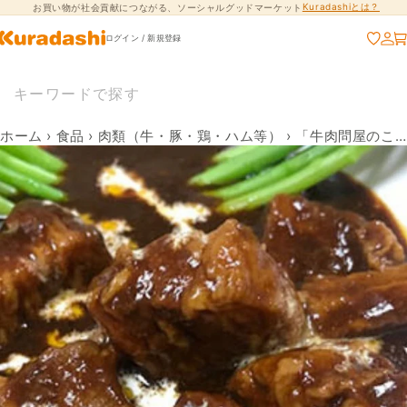
Kuradashiとは？
お買い物が社会貢献につながる、ソーシャルグッドマーケット
コンテンツに進
む
ログイン / 新規登録
ホーム
›
食品
›
肉類（牛・豚・鶏・ハム等）
›
「牛肉問屋のこだわりビーフシチュー」