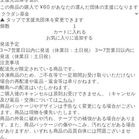
支援先団体
¥
60
この商品の購入で
があなたの選んだ団体の支援になります
▲ タップで支援先団体を変更できます
個数
「牛肉問屋のこだわりビーフシチュー」の数量を減らす
カートに入れる
お気に入りに追加する
発送予定
3〜7営業日以内に発送（休業日：土日祝） 3〜7営業日以内に
発送（休業日：土日祝）
注意事項
配送先が限定されている商品です。
冷凍商品のため、ご不在等で一定期間お受け取りいただけない
場合の再配達や返品・返金等は承りかねます。
離島への配送はいたしかねます。
ご購入後のキャンセルは原則お受けできません。（キャンセル
及び返品・交換については
こちら
）
商品パッケージやデザインは予告なく変更になる場合がござい
ます。商品は現物を優先いたします。
商品の外装に破れや汚れ、テープでの補強がある場合がありま
す。また、商品パッケージの傷やへこみ、汚れなどがある場合
がありますが、いずれも商品の品質自体には問題ございませ
ん。