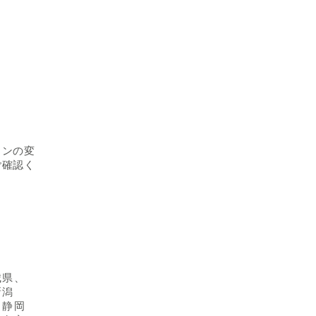
インの変
ご確認く
城県、
新潟
、静岡