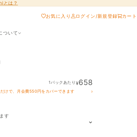
shiとは？
お気に入り
ログイン/新規登録
カート
について
」
658
1パックあたり
¥
›
クだけで、月会費550円をカバーできます
ます
「やわらか牛タン サイ