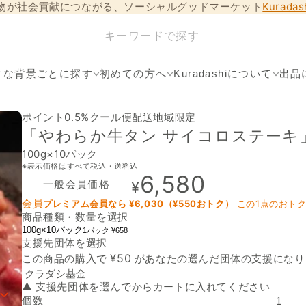
物が社会貢献につながる、ソーシャルグッドマーケット
Kurada
クな背景ごとに探す
初めての方へ
Kuradashiについて
出品
ポイント0.5%
クール便
配送地域限定
「やわらか牛タン サイコロステーキ
100g×10パック
※表示価格はすべて税込・送料込
6,580
一般会員価格
¥
会員
プレミアム会員なら ¥
6,030
（¥
550
おトク）
この1点のおト
商品種類・数量を選択
100g×10パック
1パック ¥658
支援先団体を選択
支援先団体
¥
50
この商品の購入で
があなたの選んだ団体の支援になり
▲ 支援先団体を選んでからカートに入れてください
個数
「やわらか牛タン サイコロステーキ」の数量を減らす