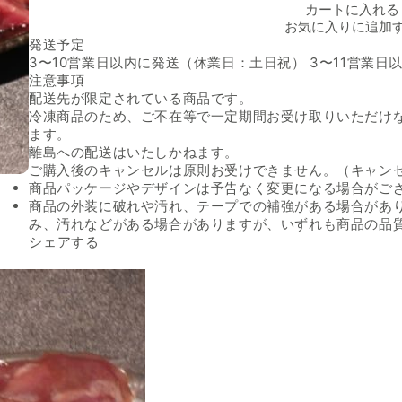
カートに入れる
お気に入りに追加
発送予定
3〜10営業日以内に発送（休業日：土日祝） 3〜11営業
注意事項
配送先が限定されている商品です。
冷凍商品のため、ご不在等で一定期間お受け取りいただけ
ます。
離島への配送はいたしかねます。
ご購入後のキャンセルは原則お受けできません。（キャン
商品パッケージやデザインは予告なく変更になる場合がご
商品の外装に破れや汚れ、テープでの補強がある場合があ
み、汚れなどがある場合がありますが、いずれも商品の品
Facebookでシェアする
新しいウィンドウで開きます。
Xでシェアする
新しいウィンドウで開きます。
LINEでシェアする
新しいウィンドウで開きます。
シェアする