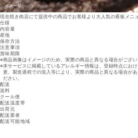
現在焼き肉店にて提供中の商品でお客様より大人気の看板メニ
仕様
内容量
産地
保存方法
注意事項
賞味期限
※
商品画像はイメージのため、実際の商品と異なる場合がござい
※
本サービスに掲載しているアレルギー情報は、登録時点におけ
更、製造過程での混入等により、実際の商品と異なる場合があ
ださい。
配送
送料
クール便
配送温度帯
出荷元
配送業者
配送可能地域