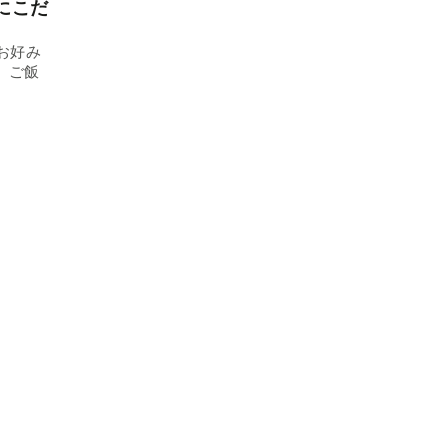
にこだ
お好み
。ご飯