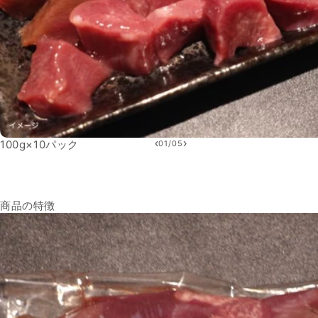
‹
›
100g×10パック
01
/
05
商品の特徴