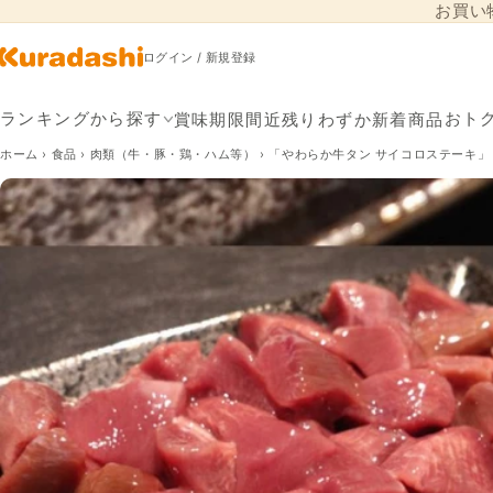
お買い
コンテンツに進
む
ログイン / 新規登録
賞味期限間近
残りわずか
新着商品
ランキングから探す
おト
ホーム
›
食品
›
肉類（牛・豚・鶏・ハム等）
›
「やわらか牛タン サイコロステーキ」