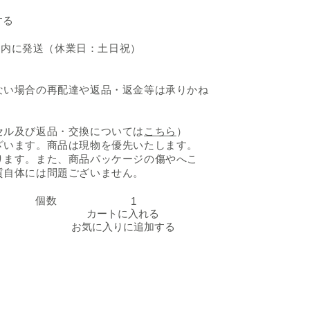
する
日以内に発送（休業日：土日祝）
ない場合の再配達や返品・返金等は承りかね
セル及び返品・交換については
こちら
）
ざいます。商品は現物を優先いたします。
ります。また、商品パッケージの傷やへこ
質自体には問題ございません。
個数
「やわらか牛タン サイコロステーキ」の数量を減らす
「やわらか牛タン サイ
カートに入れる
お気に入りに追加する