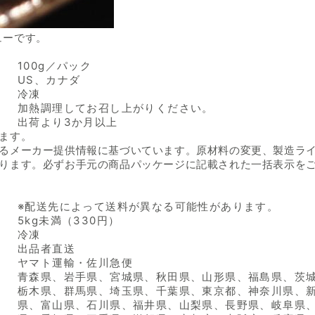
ューです。
100g／パック
US、カナダ
冷凍
加熱調理してお召し上がりください。
出荷より3か月以上
ます。
るメーカー提供情報に基づいています。原材料の変更、製造ラ
ります。必ずお手元の商品パッケージに記載された一括表示を
※配送先によって送料が異なる可能性があります。
5kg未満（330円）
冷凍
出品者直送
ヤマト運輸・佐川急便
青森県、岩手県、宮城県、秋田県、山形県、福島県、茨
栃木県、群馬県、埼玉県、千葉県、東京都、神奈川県、
県、富山県、石川県、福井県、山梨県、長野県、岐阜県