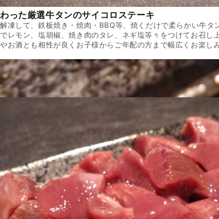
わった厳選牛タンのサイコロステーキ
解凍して、鉄板焼き・焼肉・BBQ等、焼くだけで柔らかい牛タ
でレモン、塩胡椒、焼き肉のタレ、ネギ塩等々をつけてお召し
やお酒とも相性が良くお子様からご年配の方まで幅広くお楽し