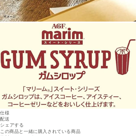
仕様
内容量
配送
88g（11g×8個）／袋
Facebookでシェアする
新しいウィンドウで開きます。
Xでシェアする
新しいウィンドウで開きます。
LINEでシェアする
新しいウィンドウで開きます。
原材料名
送料
シェアする
果糖ぶどう糖液糖（国内製
※配送先によって送料が異なる
造）
可能性があります。
この商品と一緒に購入されている商品