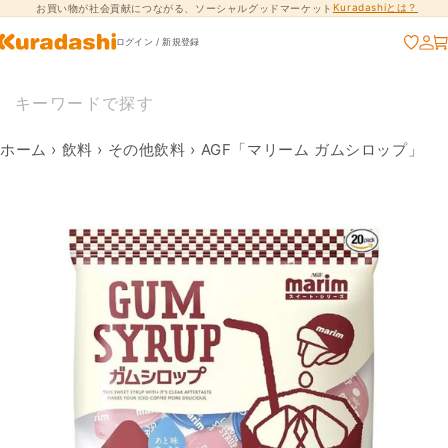
Kuradashiとは？
お買い物が社会貢献につながる、ソーシャルグッドマーケット
コンテンツに進
む
ログイン / 新規登録
ホーム
›
飲料
›
その他飲料
›
AGF「マリーム ガムシロップ」