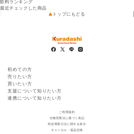
保存方法
出荷元
直射日光・高温を避けて常温
クラダシから出荷
飲料ランキング
配送業者
で保存してください。
佐川急便
最近チェックした商品
販売者の名称及び住所
配送可能地域
味の素AGF株式会社
全国
トップにもどる
東京都渋谷区初台1-46-3
賞味期限
2026年12月31日
※
商品画像はイメージのため、実際の商品と異なる場合がござい
ます。
※
本サービスに掲載しているアレルギー情報は、登録時点におけ
るメーカー提供情報に基づいています。原材料の変更、製造ラ
インの変更、製造過程での混入等により、実際の商品と異なる
場合があります。必ずお手元の商品パッケージに記載された一
括表示をご確認ください。
初めての方
Kuradashiとは
売りたい方
ご利用ガイド
クラダシに出品する
買いたい方
出品企業
商品一覧
支援について知りたい方
ログイン・新規登録
支援レポート
連携について知りたい方
支援先団体
自治体・企業
クラダシ基金
ご利用規約
古物営業法に基づく表記
特定商取引法に関する表示
キャンセル・返品交換