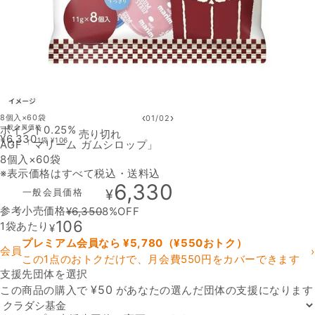
‹
›
8個入×60袋
01
/
02
ポイント0.25%
一般会員価格
売り切れ
¥
6,330
1袋
¥
106
AGF「マリーム ガムシロップ」
8個入×60袋
※表示価格はすべて税込・送料込
6,330
一般会員価格
¥
参考小売価格
¥
6,350
8
%OFF
106
1袋あたり
¥
プレミアム会員なら ¥
5,780
（¥
550
おトク）
会員
›
この1点のおトクだけで、月会費550円をカバーできます
支援先団体を選択
支援先団体
¥
50
この商品の購入で
があなたの選んだ団体の支援になります