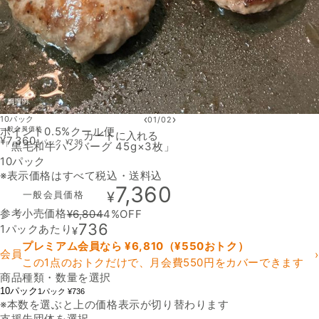
‹
›
10パック
01
/
02
ポイント0.5%
一般会員価格
クール便
カートに入れる
¥
7,360
1パック
¥
736
「黒毛和牛ハンバーグ 45g×3枚」
10パック
※表示価格はすべて税込・送料込
7,360
一般会員価格
¥
参考小売価格
¥
6,804
4
%OFF
736
1パックあたり
¥
プレミアム会員なら ¥
6,810
（¥
550
おトク）
会員
›
この1点のおトクだけで、月会費550円をカバーできます
商品種類・数量を選択
10パック
1パック ¥736
※本数を選ぶと上の価格表示が切り替わります
支援先団体を選択