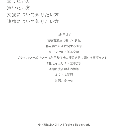
Kuradashiとは
売りたい方
※
商品画像はイメージのため、実際の商品と異なる場合がござい
ご利用ガイド
クラダシに出品する
買いたい方
ます。特にご希望がございましたら、現在の商品を確認させて
出品企業
いただきますのでご連絡くださいますようお願い申し上げま
商品一覧
支援について知りたい方
す。
ログイン・新規登録
支援レポート
連携について知りたい方
※
原材料表示・アレルギー情報は商品画像・現物の一括表示ラベ
支援先団体
自治体・企業
ルからご確認ください。食品の原材料表示については、掲載の
クラダシ基金
ご利用規約
内容と実物の表記が異なることがございます。お手元に届きま
古物営業法に基づく表記
したら実物の一括表示にて、原材料等をご確認くださいますよ
特定商取引法に関する表示
うお願い申し上げます。
キャンセル・返品交換
プライバシーポリシー（利用者情報の外部送信に関する事項を含む）
情報セキュリティ基本方針
酒類販売管理者の標識
よくある質問
お問い合わせ
© KURADASHI All Rights Reserved.