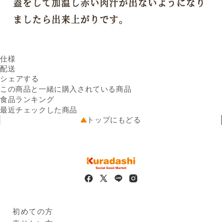
仕様
内容量
配送
45g×3／パック
Facebookでシェアする
新しいウィンドウで開きます。
Xでシェアする
新しいウィンドウで開きます。
LINEでシェアする
新しいウィンドウで開きます。
原材料名
送料
シェアする
牛肉（国産）、ソテーオニオ
※配送先によって送料が異なる
ン（玉ねぎ、大豆油）、つな
可能性があります。
この商品と一緒に購入されている商品
クール便
ぎ（液卵、パン粉、牛乳）、
5kg未満（330円）
食品ランキング
配送温度帯
食塩、小麦粉、コショウ、ナ
冷凍
最近チェックした商品
出荷元
ツメグ、（一部に小麦・乳成
出品者直送
トップにもどる
配送業者
分・卵・大豆・牛肉を含む）
ヤマト運輸
栄養成分
配送可能地域
（100gあたり）エネルギー：
全国
228.3kcal、たんぱく質：
13.5g、脂質：16.0g、炭水化
物：6.8g、食塩相当量：1.0g
保存方法
－18℃以下で保存してくださ
い。
販売者の名称及び住所
株式会社 ニイチク
東京都江東区東雲2-11-22
初めての方
賞味期限
出荷日より30日程度