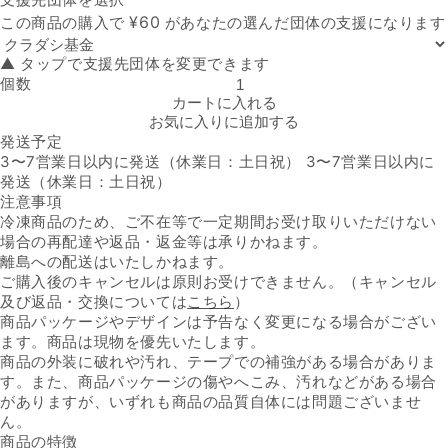
支援先団体
¥
60
この商品の購入で
があなたの選んだ団体の支援になります
▲ タップで支援先団体を変更できます
個数
「黒毛和牛ハンバーグ 45g×3枚」の数量を減らす
カートに入れる
お気に入りに追加する
発送予定
3〜7営業日以内に発送（休業日：土日祝） 3〜7営業日以内に
発送（休業日：土日祝）
注意事項
冷凍商品のため、ご不在等で一定期間お受け取りいただけない
場合の再配達や返品・返金等は承りかねます。
離島への配送はいたしかねます。
ご購入後のキャンセルは原則お受けできません。（キャンセル
及び返品・交換については
こちら
）
商品パッケージやデザインは予告なく変更になる場合がござい
ます。商品は現物を優先いたします。
商品の外装に破れや汚れ、テープでの補強がある場合がありま
す。また、商品パッケージの傷やへこみ、汚れなどがある場合
がありますが、いずれも商品の品質自体には問題ございませ
ん。
商品の特徴