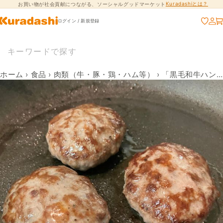
Kuradashiとは？
お買い物が社会貢献につながる、ソーシャルグッドマーケット
コンテンツに進
む
ログイン / 新規登録
ホーム
›
食品
›
肉類（牛・豚・鶏・ハム等）
›
「黒毛和牛ハンバーグ 45g×3枚」