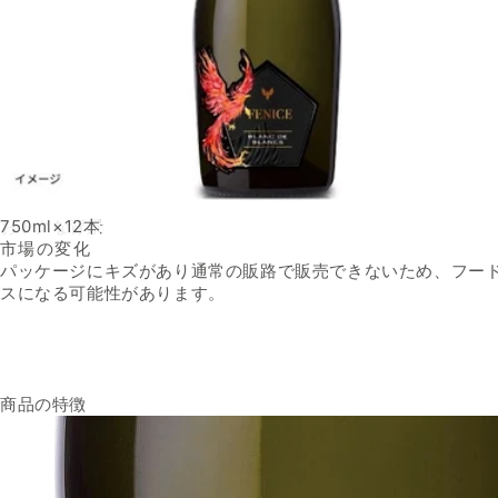
750ml×12本
おトクな背景
市場の変化
パッケージにキズがあり通常の販路で販売できないため、フー
スになる可能性があります。
商品の特徴