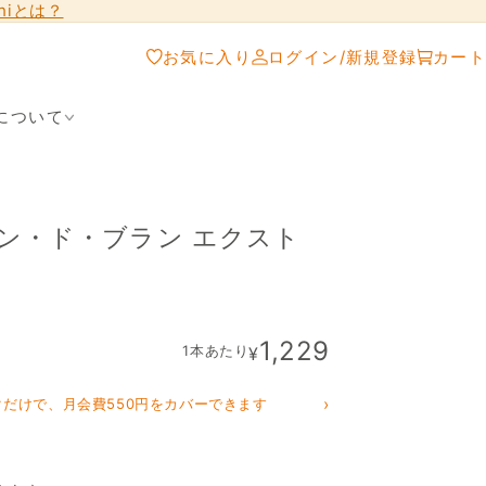
shiとは？
お気に入り
ログイン/新規登録
カート
について
ラン・ド・ブラン エクスト
1,229
1本あたり
¥
›
クだけで、月会費550円をカバーできます