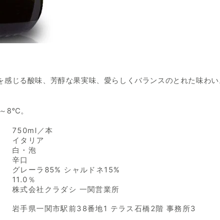
を感じる酸味、芳醇な果実味、愛らしくバランスのとれた味わい
～8℃。
750ml／本
イタリア
白・泡
辛口
グレーラ85% シャルドネ15%
11.0％
株式会社クラダシ 一関営業所
岩手県一関市駅前38番地1 テラス石橋2階 事務所3