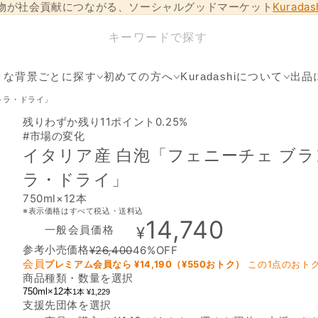
物が社会貢献につながる、ソーシャルグッドマーケット
Kurada
クな背景ごとに探す
初めての方へ
Kuradashiについて
出品
トラ・ドライ」
残りわずか
残り11
ポイント0.25%
#市場の変化
イタリア産 白泡「フェニーチェ ブ
ラ・ドライ」
750ml×12本
※表示価格はすべて税込・送料込
14,740
一般会員価格
¥
参考小売価格
¥
26,400
46
%OFF
会員
プレミアム会員なら ¥
14,190
（¥
550
おトク）
この1点のおト
商品種類・数量を選択
750ml×12本
1本 ¥1,229
支援先団体を選択