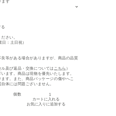
ります
・ドライ」の数量を減らす
イタリア産 白泡「フェ
する
ください。
業日：土日祝）
不良等がある場合がありますが、商品の品質
セル及び返品・交換については
こちら
）
ざいます。商品は現物を優先いたします。
ります。また、商品パッケージの傷やへこ
質自体には問題ございません。
個数
イタリア産 白泡「フェニーチェ ブラン・ド・ブラン エクス
イタリア産 白泡「フェ
カートに入れる
お気に入りに追加する