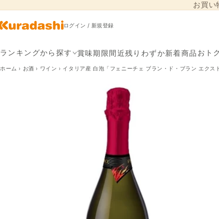
お買い
コンテンツに進
む
ログイン / 新規登録
賞味期限間近
残りわずか
新着商品
ランキングから探す
おト
ホーム
›
お酒
›
ワイン
›
イタリア産 白泡「フェニーチェ ブラン・ド・ブラン エクス