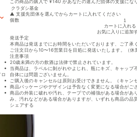
支援先団体
¥
140
この商品の購入で
があなたの選んだ団体の支援にな
▲ 支援先団体を選んでからカートに入れてください
個数
イタリア産 白泡「フェニーチェ ブラン・ド・ブラン エクストラ
カートに入れる
お気に入りに追加
発送予定
本商品は発送までにお時間をいただいております、ご了承
ご注文日から10〜16営業日を目処に発送いたします。（休
注意事項
20歳未満の方の飲酒は法律で禁止されています。
当商品は、ラベルに剝がれやよじれ、瓶にキズ、キャップ
ドロ
自体には問題ございません。
ご購入後のキャンセルは原則お受けできません。（キャン
商品パッケージやデザインは予告なく変更になる場合がご
商品の外装に破れや汚れ、テープでの補強がある場合があ
み、汚れなどがある場合がありますが、いずれも商品の品
Facebookでシェアする
新しいウィンドウで開きます。
Xでシェアする
新しいウィンドウで開きます。
LINEでシェアする
新しいウィンドウで開きます。
シェアする