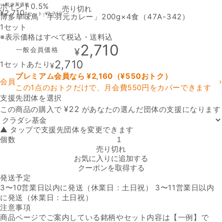
ポイント0.5%
一般会員価格
売り切れ
¥
2,710
1セット
¥
2,710
博多華味鳥「手羽元カレー」200g×4食（47A-342）
1セット
※表示価格はすべて税込・送料込
2,710
一般会員価格
¥
2,710
1セットあたり
¥
プレミアム会員なら ¥
2,160
（¥
550
おトク）
会員
›
この1点のおトクだけで、月会費550円をカバーできます
支援先団体を選択
支援先団体
¥
22
この商品の購入で
があなたの選んだ団体の支援になります
▲ タップで支援先団体を変更できます
個数
博多華味鳥「手羽元カレー」200g×4食（47A-342）の数量を減らす
売り切れ
お気に入りに追加する
クーポンを取得する
発送予定
3〜10営業日以内に発送（休業日：土日祝） 3〜11営業日以内
に発送（休業日：土日祝）
注意事項
商品ページでご案内している銘柄やセット内容は【一例】で