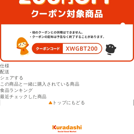
仕様
クーポン情報
配送
200円OFFクーポン
Facebookでシェアする
新しいウィンドウで開きます。
Xでシェアする
新しいウィンドウで開きます。
LINEでシェアする
新しいウィンドウで開きます。
送料
シェアする
【クーポンコード】
※配送先によって送料が異な
この商品と一緒に購入されている商品
XWGBT200
る可能性があります。
【注意事項】他のクーポンと
出荷元
食品ランキング
出品者直送
の併用はできません。クーポ
配送業者
最近チェックした商品
佐川急便
ンの配布は予告なく終了する
配送可能地域
全国
トップにもどる
ことがあります。
商品説明
水たき料亭「博多華味鳥」総
料理長が監修した九州産銘柄
鶏「華味鳥」のチキンカレー
です。鶏がらスープを隠し味