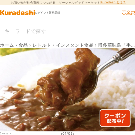
Kuradashiとは？
お買い物が社会貢献につながる、ソーシャルグッドマーケット
コンテンツに進
む
ログイン / 新規登録
ホーム
›
食品
›
レトルト・インスタント食品
›
博多華味鳥「手羽元カレー」200g×4食（47A-342）
‹
›
1セット
01
/
03