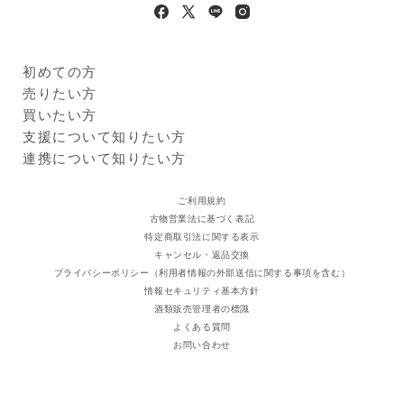
に加えてコクのある味わいに
仕上げました。
内容量
200g×4食（レトルトパウ
チ）
初めての方
賞味期限
製造日より常温2年（期限ま
Kuradashiとは
売りたい方
で480日以上の商品を発送い
ご利用ガイド
クラダシに出品する
買いたい方
たします）
出品企業
商品一覧
支援について知りたい方
※
商品画像はイメージのため、実際の商品と異なる場合がござい
ログイン・新規登録
ます。特にご希望がございましたら、現在の商品を確認させて
支援レポート
連携について知りたい方
いただきますのでご連絡くださいますようお願い申し上げま
支援先団体
自治体・企業
す。
クラダシ基金
ご利用規約
※
原材料表示・アレルギー情報は商品画像・現物の一括表示ラベ
古物営業法に基づく表記
ルからご確認ください。食品の原材料表示については、掲載の
特定商取引法に関する表示
内容と実物の表記が異なることがございます。お手元に届きま
キャンセル・返品交換
したら実物の一括表示にて、原材料等をご確認くださいますよ
プライバシーポリシー（利用者情報の外部送信に関する事項を含む）
うお願い申し上げます。
情報セキュリティ基本方針
酒類販売管理者の標識
よくある質問
お問い合わせ