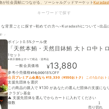
物が社会貢献につながる、ソーシャルグッドマーケット
Kurada
クな背景ごとに探す
初めての方へ
Kuradashiについて
出品
g）」
ポイント0.5%
クール便
「天然本鮪・天然目鉢鮪 大トロ中トロ
1セット
※表示価格はすべて税込・送料込
13,880
一般会員価格
¥
参考小売価格
¥
16,000
18
%OFF
会員
プレミアム会員なら ¥
13,330
（¥
550
おトク）
この1点のおト
支援先団体を選択
支援先団体
¥
130
この商品の購入で
があなたの選んだ団体の支援にな
▲ 支援先団体を選んでからカートに入れてください
個数
「天然本鮪・天然目鉢鮪 大トロ中トロ赤身食べ比べ（600g）」
売り切れ