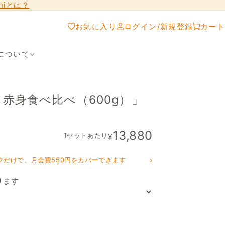
shiとは？
お気に入り
ログイン/新規登録
カート
について
赤身食べ比べ（600g）」
13,880
1セットあたり
¥
›
クだけで、月会費550円をカバーできます
ります
の数量を減らす
「天然本鮪・天然目鉢鮪