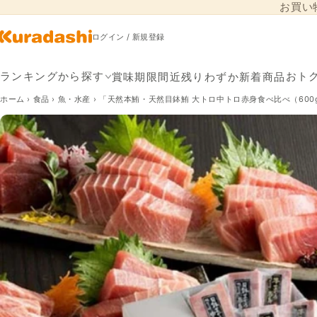
お買い
コンテンツに進
む
ログイン / 新規登録
賞味期限間近
残りわずか
新着商品
ランキングから探す
おト
ホーム
›
食品
›
魚・水産
›
「天然本鮪・天然目鉢鮪 大トロ中トロ赤身食べ比べ（600