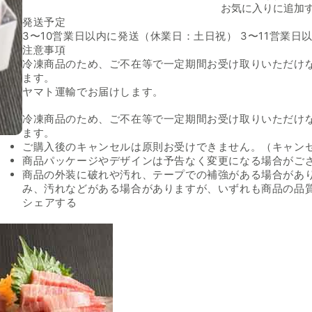
お気に入りに追加
発送予定
3〜10営業日以内に発送（休業日：土日祝） 3〜11営業
注意事項
冷凍商品のため、ご不在等で一定期間お受け取りいただけ
ます。
ヤマト運輸でお届けします。
冷凍商品のため、ご不在等で一定期間お受け取りいただけ
ます。
ご購入後のキャンセルは原則お受けできません。（キャン
商品パッケージやデザインは予告なく変更になる場合がご
商品の外装に破れや汚れ、テープでの補強がある場合があ
み、汚れなどがある場合がありますが、いずれも商品の品
Facebookでシェアする
新しいウィンドウで開きます。
Xでシェアする
新しいウィンドウで開きます。
LINEでシェアする
新しいウィンドウで開きます。
シェアする