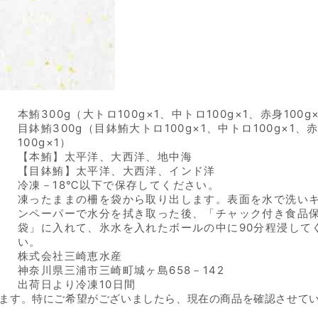
本鮪300g（大トロ100g×1、中トロ100g×1、赤身100g
目鉢鮪300g（目鉢鮪大トロ100g×1、中トロ100g×1、
100g×1）
【本鮪】太平洋、大西洋、地中海
【目鉢鮪】太平洋、大西洋、インド洋
冷凍－18℃以下で保存してください。
凍ったままの柵を袋から取り出します。表面を水で洗い
ンペーパーで水分を拭き取った後、「チャック付き食品
袋」に入れて、氷水を入れたボールの中に90分程浸して
い。
株式会社三崎恵水産
神奈川県三浦市三崎町城ヶ島658－142
出荷日より冷凍10日間
ます。特にご希望がございましたら、現在の商品を確認させて