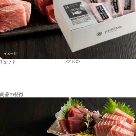
‹
›
1セット
01
/
02
商品の特徴