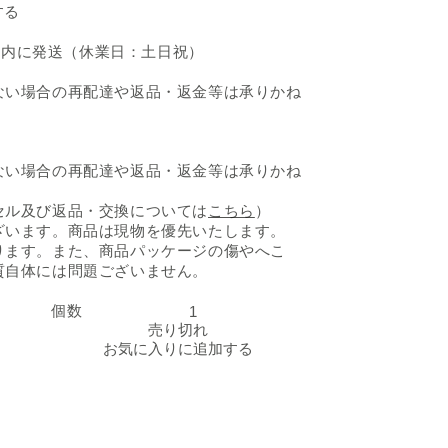
する
日以内に発送（休業日：土日祝）
ない場合の再配達や返品・返金等は承りかね
ない場合の再配達や返品・返金等は承りかね
セル及び返品・交換については
こちら
）
ざいます。商品は現物を優先いたします。
ります。また、商品パッケージの傷やへこ
質自体には問題ございません。
個数
「天然本鮪・天然目鉢鮪 大トロ中トロ赤身食べ比べ（600g）
「天然本鮪・天然目鉢鮪
売り切れ
お気に入りに追加する